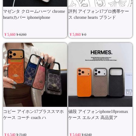
マゼンタ クロームハーツ chrome
評判 アイフォン17プロ携帯ケー
heartsカバー iphoneiphone
ス chrome hearts ブランド
¥ 5,660
¥ 6260
¥ 5,860
¥ 0
コピー アイホン17プラススマホ
値段 アイフォンiphone18promax
ケース コーチ coach ハ
ケース エルメス 高品質ア
¥ 6,540
¥ 7140
¥ 5,640
¥ 6240