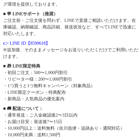
グ環境を提供しております。
■ 💬 LINEサポート（推奨）
ご注文前・ご注文後を問わず、LINEで直接ご相談いただけます。在
庫確認、納期確認、商品詳細、発送状況など、すべてLINEで迅速に
対応いたします。
👉 LINE ID【8599618】
※追加後、そのままメッセージをお送りいただくだけでご利用いただ
けます。
■ 🎁 LINE限定特典
・初回ご注文：500〜1,000円割引
・リピーター様：200〜1,000円割引
・1つ買うと1つ無料キャンペーン（対象商品）
・LINE限定クーポン・特典配布
・新商品・人気商品の優先案内
■ 🚚 配送について：
・通常発送：ご入金確認後2〜3日以内
・お届け目安：発送後7〜15日
・10,000円以上：送料無料（佐川急便・追跡あり・通関対応）
・10,000円未満：送料1,500円