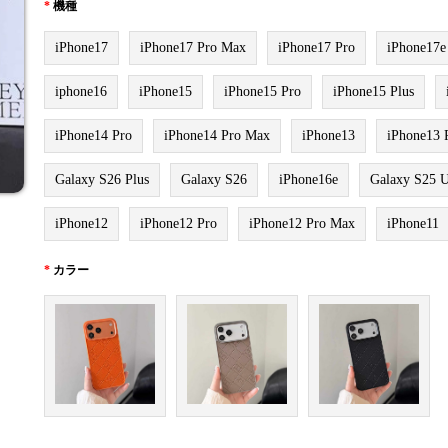
*
機種
iPhone17
iPhone17 Pro Max
iPhone17 Pro
iPhone17e
iphone16
iPhone15
iPhone15 Pro
iPhone15 Plus
iPhone14 Pro
iPhone14 Pro Max
iPhone13
iPhone13 
Galaxy S26 Plus
Galaxy S26
iPhone16e
Galaxy S25 U
iPhone12
iPhone12 Pro
iPhone12 Pro Max
iPhone11
*
カラー