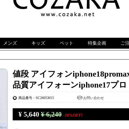
メンズ
キッズ
ペット
特集企画
ご
値段 アイフォンiphone18prom
品質アイフォーンiphone17プ
商品番号：SC26053015
お問い合わせ
¥
5,640
¥ 6,240
-10%OFF!