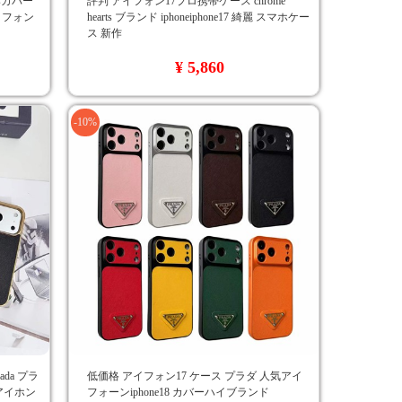
tsカバー
評判 アイフォン17プロ携帯ケース chrome
アイフォン
hearts ブランド iphoneiphone17 綺麗 スマホケー
ス 新作
¥ 5,860
-10%
ada プラ
低価格 アイフォン17 ケース プラダ 人気アイ
アイホン
フォーンiphone18 カバーハイブランド