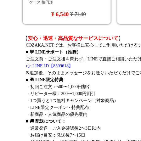
ケース 楕円形
¥ 6,540
¥ 7140
【
安心・迅速・高品質なサービスについて
】
COZAKA.NETでは、お客様に安心してご利用いただけ
■ 💬 LINEサポート（推奨）
ご注文前・ご注文後を問わず、LINEで直接ご相談いただ
👉 LINE ID【8599618】
※追加後、そのままメッセージをお送りいただくだけでご
■ 🎁 LINE限定特典
・初回ご注文：500〜1,000円割引
・リピーター様：200〜1,000円割引
・1つ買うと1つ無料キャンペーン（対象商品）
・LINE限定クーポン・特典配布
・新商品・人気商品の優先案内
■ 🚚 配送について：
・通常発送：ご入金確認後2〜3日以内
・お届け目安：発送後7〜15日