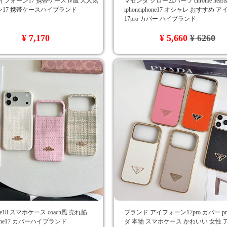
イフォーン17 携帯ケース lv風 大人気
マゼンタ クロームハーツ chrome hear
17 携帯ケースハイブランド
iphoneiphone17 オシャレ おすすめ 
17pro カバー ハイブランド
¥ 7,170
¥ 5,660
¥ 6260
ne18 スマホケース coach風 売れ筋
ブランド アイフォーン17pro カバー pr
phone17 カバーハイブランド
ダ 本物 スマホケース かわいい 女性 