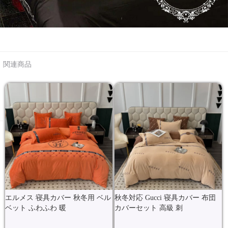
関連商品
エルメス 寝具カバー 秋冬用 ベル
秋冬対応 Gucci 寝具カバー 布団
ベット ふわふわ 暖
カバーセット 高級 刺