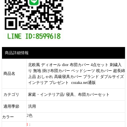
商品詳細情報
北欧風 ディオール dior 布団カバー 4点セット 刺繍入
り 無地 掛け布団カバー ベッドシーツ 枕カバー 超長綿
商品名
上品 おしゃれ 高級寝具カバー ブランド ダブルサイズ
インテリア プレゼント cozaka.net通販
カテゴリ
家庭・インテリア品/ 寝具、布団カバーセット
適用季節
汎用
2色
カラー
l
：