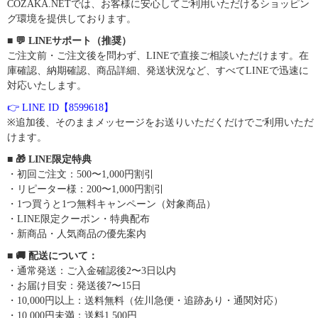
COZAKA.NETでは、お客様に安心してご利用いただけるショッピン
グ環境を提供しております。
■ 💬 LINEサポート（推奨）
ご注文前・ご注文後を問わず、LINEで直接ご相談いただけます。在
庫確認、納期確認、商品詳細、発送状況など、すべてLINEで迅速に
対応いたします。
👉 LINE ID【8599618】
※追加後、そのままメッセージをお送りいただくだけでご利用いただ
けます。
■ 🎁 LINE限定特典
・初回ご注文：500〜1,000円割引
・リピーター様：200〜1,000円割引
・1つ買うと1つ無料キャンペーン（対象商品）
・LINE限定クーポン・特典配布
・新商品・人気商品の優先案内
■ 🚚 配送について：
・通常発送：ご入金確認後2〜3日以内
・お届け目安：発送後7〜15日
・10,000円以上：送料無料（佐川急便・追跡あり・通関対応）
・10,000円未満：送料1,500円