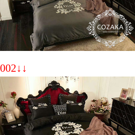
002↓↓