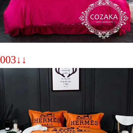
003↓↓