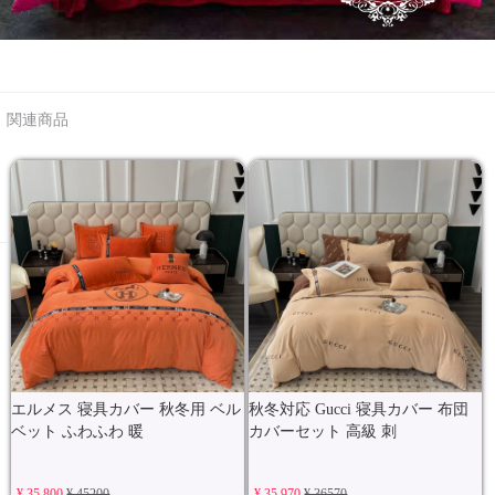
関連商品
エルメス 寝具カバー 秋冬用 ベル
秋冬対応 Gucci 寝具カバー 布団
ベット ふわふわ 暖
カバーセット 高級 刺
¥ 35,800
¥ 45200
¥ 35,970
¥ 36570