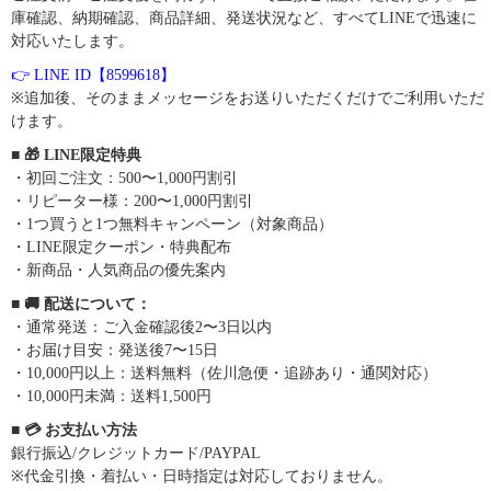
庫確認、納期確認、商品詳細、発送状況など、すべてLINEで迅速に
対応いたします。
👉 LINE ID【8599618】
※追加後、そのままメッセージをお送りいただくだけでご利用いただ
けます。
■ 🎁 LINE限定特典
・初回ご注文：500〜1,000円割引
・リピーター様：200〜1,000円割引
・1つ買うと1つ無料キャンペーン（対象商品）
・LINE限定クーポン・特典配布
・新商品・人気商品の優先案内
■ 🚚 配送について：
・通常発送：ご入金確認後2〜3日以内
・お届け目安：発送後7〜15日
・10,000円以上：送料無料（佐川急便・追跡あり・通関対応）
・10,000円未満：送料1,500円
■ 💳 お支払い方法
銀行振込/クレジットカード/PAYPAL
※代金引換・着払い・日時指定は対応しておりません。