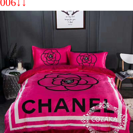
006↓↓