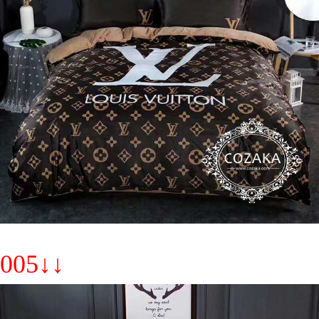
005↓↓