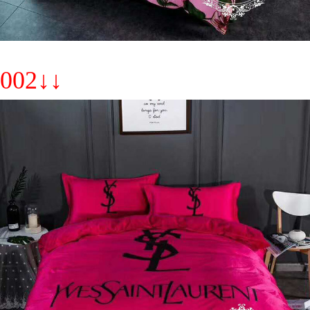
002↓↓