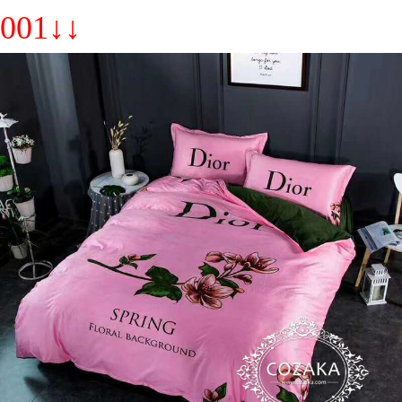
001↓↓