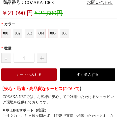
商品番号：COZAKA-1068
お問い合わせ
￥
21,090
円
¥ 21,590円
*
カラー
001
002
003
004
005
006
*
数量
-
+
カートへ入れる
すぐ購入する
【
安心・迅速・高品質なサービスについて
】
COZAKA.NETでは、お客様に安心してご利用いただけるショッピン
グ環境を提供しております。
■ 💬 LINEサポート（推奨）
ご注文前・ご注文後を問わず、LINEで直接ご相談いただけます。在