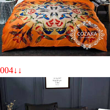
004↓↓