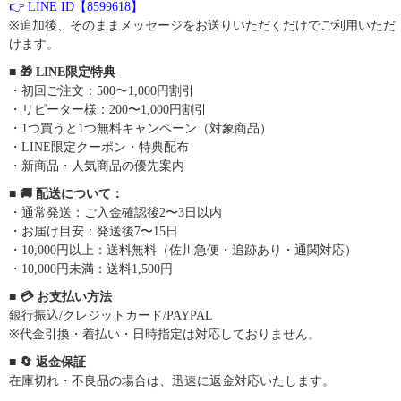
👉 LINE ID【8599618】
※追加後、そのままメッセージをお送りいただくだけでご利用いただ
けます。
■ 🎁 LINE限定特典
・初回ご注文：500〜1,000円割引
・リピーター様：200〜1,000円割引
・1つ買うと1つ無料キャンペーン（対象商品）
・LINE限定クーポン・特典配布
・新商品・人気商品の優先案内
■ 🚚 配送について：
・通常発送：ご入金確認後2〜3日以内
・お届け目安：発送後7〜15日
・10,000円以上：送料無料（佐川急便・追跡あり・通関対応）
・10,000円未満：送料1,500円
■ 💳 お支払い方法
銀行振込/クレジットカード/PAYPAL
※代金引換・着払い・日時指定は対応しておりません。
■ 🔄 返金保証
在庫切れ・不良品の場合は、迅速に返金対応いたします。