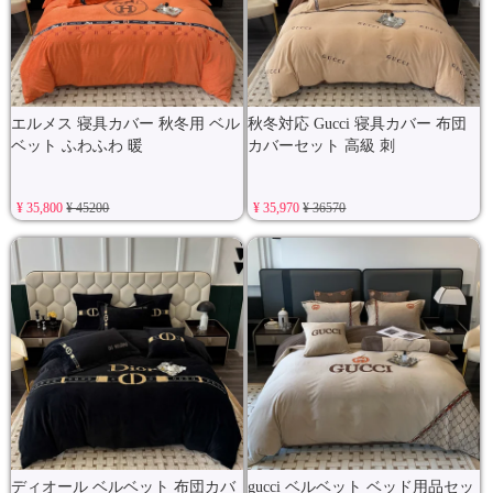
エルメス 寝具カバー 秋冬用 ベル
秋冬対応 Gucci 寝具カバー 布団
ベット ふわふわ 暖
カバーセット 高級 刺
¥ 35,800
¥ 45200
¥ 35,970
¥ 36570
ディオール ベルベット 布団カバ
gucci ベルベット ベッド用品セッ