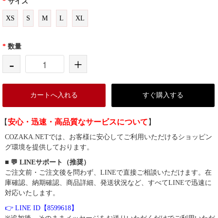
*
サイズ
XS
S
M
L
XL
*
数量
-
+
カートへ入れる
すぐ購入する
【
安心・迅速・高品質なサービスについて
】
COZAKA.NETでは、お客様に安心してご利用いただけるショッピン
グ環境を提供しております。
■ 💬 LINEサポート（推奨）
ご注文前・ご注文後を問わず、LINEで直接ご相談いただけます。在
庫確認、納期確認、商品詳細、発送状況など、すべてLINEで迅速に
対応いたします。
👉 LINE ID【8599618】