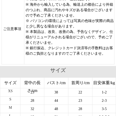
※ 海外から輸入している為、輸送上の都合により外箱
のつぶれ、商品に汚れやキズがある場合がございます
ので予めご了承くださいませ。
※ パソコンの環境によっては写真の色味が実際の商品
と少し異なる場合があります。
ご注意事項
※ 本製品は、改良、改善の為、予告なくデザイン、仕
様がリニューアルされる場合がございので、予めご了
承くださいませ。
※ 銀行振込、クレジットカード決済等の手数料はお客
様のご負担となりますのでご了承くださいませ。
サイズ
サイズ
背中の長
バスト/cm
首周り/cm
目安体重/kg
さ/cm
XS
23
38
22
1-2
S
28
44
23
2-3
M
32
48
28
3-5
L