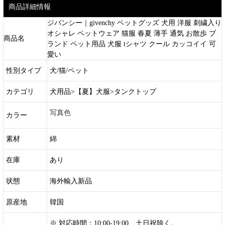
商品詳細情報
ジバンシー｜givenchy ペットグッズ 犬用 洋服 刺繍入り
オシャレ ペットウェア 猫服 春夏 薄手 通気 お散歩 ブ
商品名
ランド ペット用品 犬服 tシャツ クール カッコイイ 可
愛い
性別タイプ
犬/猫/ペット
カテゴリ
犬用品>【夏】犬服>タンクトップ
写真色
カラー
素材
綿
在庫
あり
状態
海外輸入新品
原産地
韓国
※ 対応時間：10:00-19:00 土日祝除く。