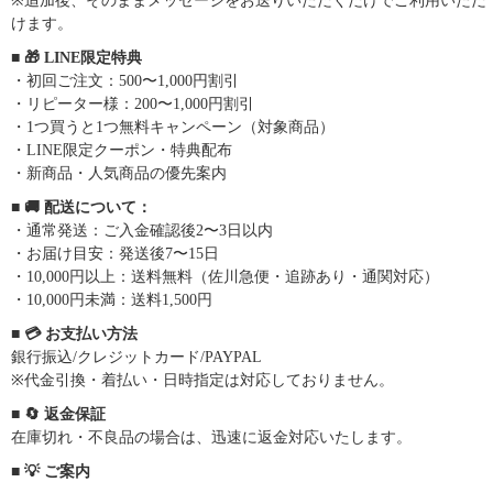
※追加後、そのままメッセージをお送りいただくだけでご利用いただ
けます。
■ 🎁 LINE限定特典
・初回ご注文：500〜1,000円割引
・リピーター様：200〜1,000円割引
・1つ買うと1つ無料キャンペーン（対象商品）
・LINE限定クーポン・特典配布
・新商品・人気商品の優先案内
■ 🚚 配送について：
・通常発送：ご入金確認後2〜3日以内
・お届け目安：発送後7〜15日
・10,000円以上：送料無料（佐川急便・追跡あり・通関対応）
・10,000円未満：送料1,500円
■ 💳 お支払い方法
銀行振込/クレジットカード/PAYPAL
※代金引換・着払い・日時指定は対応しておりません。
■ 🔄 返金保証
在庫切れ・不良品の場合は、迅速に返金対応いたします。
■ 💡 ご案内