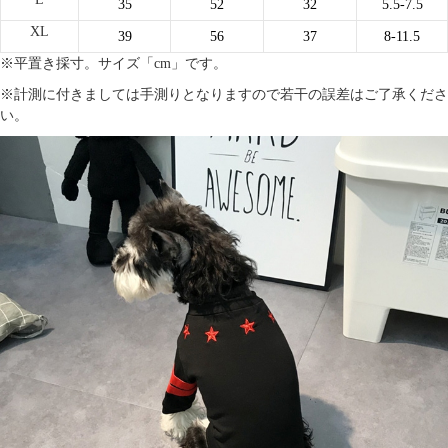
35
52
32
5.5-7.5
XL
39
56
37
8-11.5
※平置き採寸。サイズ「cm」です。
※計測に付きましては手測りとなりますので若干の誤差はご了承くださ
い。