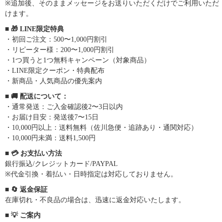
※追加後、そのままメッセージをお送りいただくだけでご利用いただ
けます。
■ 🎁 LINE限定特典
・初回ご注文：500〜1,000円割引
・リピーター様：200〜1,000円割引
・1つ買うと1つ無料キャンペーン（対象商品）
・LINE限定クーポン・特典配布
・新商品・人気商品の優先案内
■ 🚚 配送について：
・通常発送：ご入金確認後2〜3日以内
・お届け目安：発送後7〜15日
・10,000円以上：送料無料（佐川急便・追跡あり・通関対応）
・10,000円未満：送料1,500円
■ 💳 お支払い方法
銀行振込/クレジットカード/PAYPAL
※代金引換・着払い・日時指定は対応しておりません。
■ 🔄 返金保証
在庫切れ・不良品の場合は、迅速に返金対応いたします。
■ 💡 ご案内