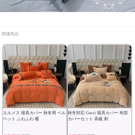
関連商品
エルメス 寝具カバー 秋冬用 ベル
秋冬対応 Gucci 寝具カバー 布団
ベット ふわふわ 暖
カバーセット 高級 刺