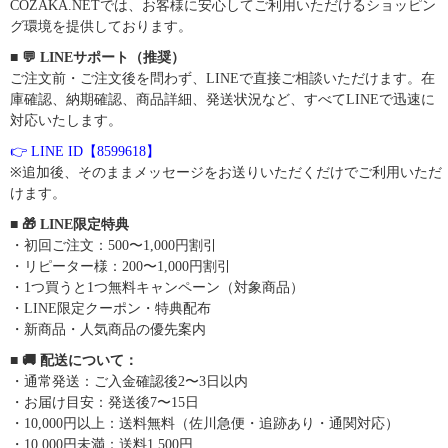
COZAKA.NETでは、お客様に安心してご利用いただけるショッピン
グ環境を提供しております。
■ 💬 LINEサポート（推奨）
ご注文前・ご注文後を問わず、LINEで直接ご相談いただけます。在
庫確認、納期確認、商品詳細、発送状況など、すべてLINEで迅速に
対応いたします。
👉 LINE ID【8599618】
※追加後、そのままメッセージをお送りいただくだけでご利用いただ
けます。
■ 🎁 LINE限定特典
・初回ご注文：500〜1,000円割引
・リピーター様：200〜1,000円割引
・1つ買うと1つ無料キャンペーン（対象商品）
・LINE限定クーポン・特典配布
・新商品・人気商品の優先案内
■ 🚚 配送について：
・通常発送：ご入金確認後2〜3日以内
・お届け目安：発送後7〜15日
・10,000円以上：送料無料（佐川急便・追跡あり・通関対応）
・10,000円未満：送料1,500円