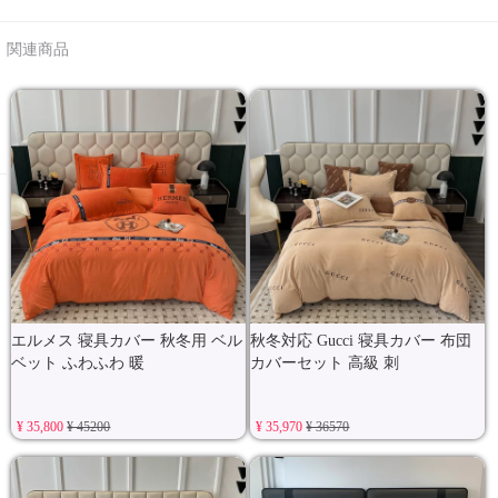
関連商品
エルメス 寝具カバー 秋冬用 ベル
秋冬対応 Gucci 寝具カバー 布団
ベット ふわふわ 暖
カバーセット 高級 刺
¥ 35,800
¥ 45200
¥ 35,970
¥ 36570