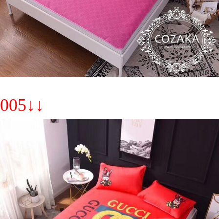
005↓↓