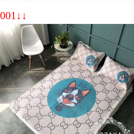
001↓↓