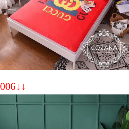
006↓↓