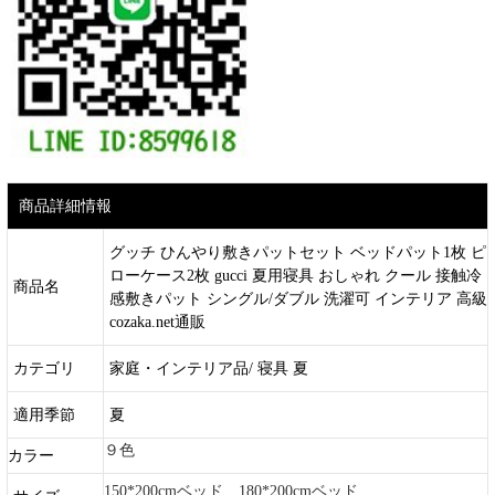
商品詳細情報
グッチ ひんやり敷きパットセット ベッドパット1枚 ピ
ローケース2枚 gucci 夏用寝具 おしゃれ クール 接触冷
商品名
感敷きパット シングル/ダブル 洗濯可 インテリア 高級
cozaka.net通販
カテゴリ
家庭・インテリア品/ 寝具 夏
適用季節
夏
９色
カラー
150*200cmベッド、180*200cmベッド