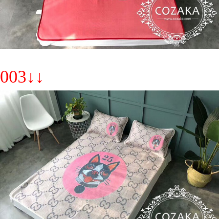
003↓↓