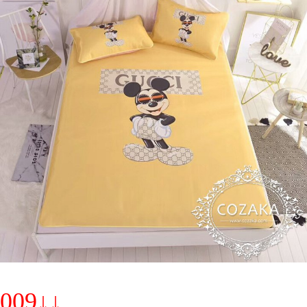
009↓↓