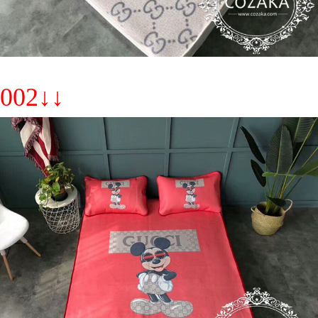
002↓↓