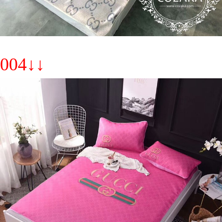
004↓↓