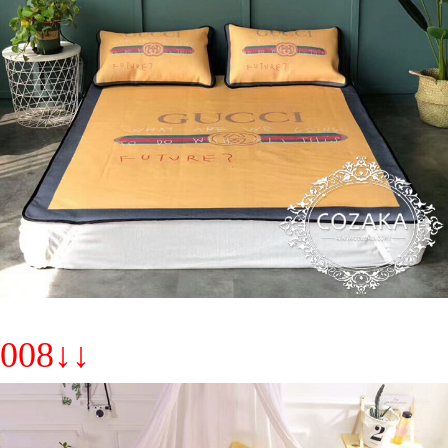
008↓↓