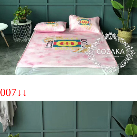
007↓↓