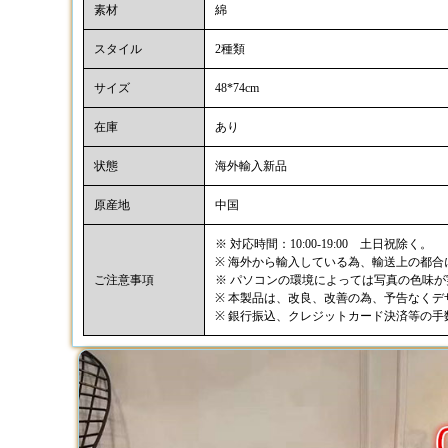
素材
綿
スタイル
2種類
サイズ
48*74cm
在庫
あり
状態
海外輸入新品
原産地
中国
※ 対応時間：10:00-19:00 土日祝除く。
※ 海外から輸入している為、輸送上の都
ご注意事項
※ パソコンの環境によっては写真の色味
※ 本製品は、改良、改善の為、予告なく
※ 銀行振込、クレジットカード決済等の