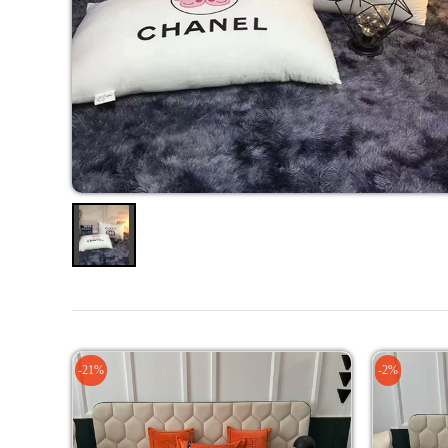
-21%
-2%