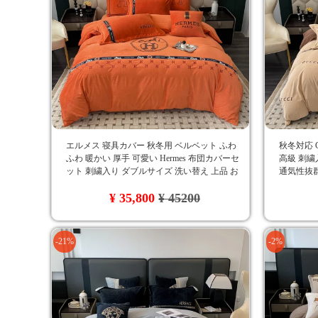
エルメス 寝具カバー 秋冬用 ベルベット ふわ
秋冬対応 
ふわ 暖かい 厚手 可愛い Hermes 布団カバーセ
高級 刺繍
ット 刺繍入り ダブルサイズ 洗い替え 上品 お
通気性抜群
しゃれ
ー おしゃ
¥ 35,800
¥ 45200
-21%
-2%