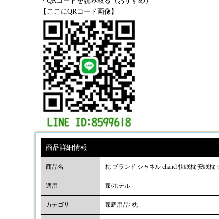
・QRコードを読み取る（おすすめ）
【ここにQRコード画像】
商品詳細情報
商品名
枕 ブランド シャネル chanel 快眠枕 安眠枕 グッ
適用
家/ホテル
カテゴリ
家庭用品
>枕