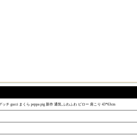
チ gucci まくら peppa pig 新作 通気 ふわふわ ピロー 肩こり 43*63cm