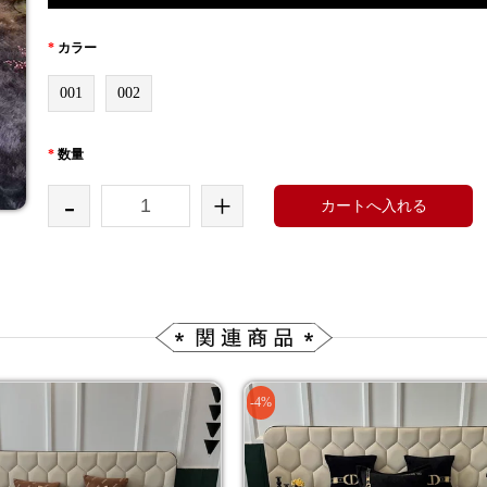
*
カラー
001
002
*
数量
-
+
カートへ入れる
-4%