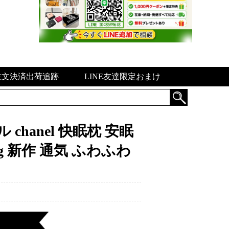
注文決済出荷追跡
LINE友達限定おまけ
chanel 快眠枕 安眠
pig 新作 通気 ふわふわ