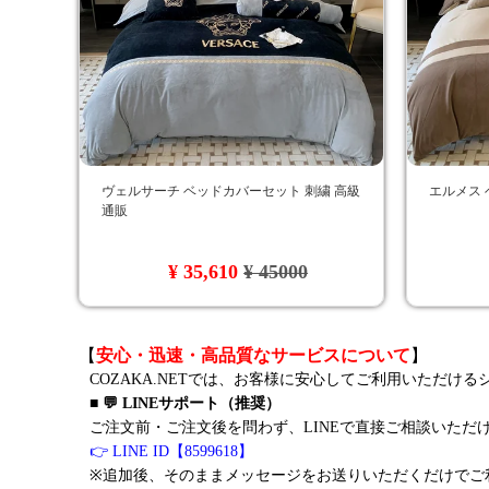
ヴェルサーチ ベッドカバーセット 刺繍 高級
エルメス 
通販
¥ 35,610
¥ 45000
【
安心・迅速・高品質なサービスについて
】
COZAKA.NETでは、お客様に安心してご利用いただけ
■ 💬 LINEサポート（推奨）
ご注文前・ご注文後を問わず、LINEで直接ご相談いただ
👉 LINE ID【8599618】
※追加後、そのままメッセージをお送りいただくだけでご