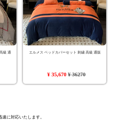
高級 通
エルメス ベッドカバーセット 刺繍 高級 通販
¥ 35,670
¥ 36270
で迅速に対応いたします。