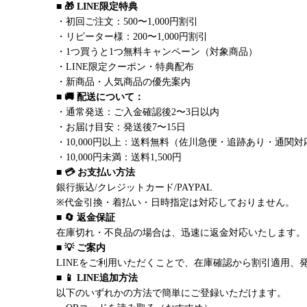
■ 🎁 LINE限定特典
・初回ご注文：500〜1,000円割引
・リピーター様：200〜1,000円割引
・1つ買うと1つ無料キャンペーン（対象商品）
・LINE限定クーポン・特典配布
・新商品・人気商品の優先案内
■ 🚚 配送について：
・通常発送：ご入金確認後2〜3日以内
・お届け目安：発送後7〜15日
・10,000円以上：送料無料（佐川急便・追跡あり・通関対
・10,000円未満：送料1,500円
■ 💳 お支払い方法
銀行振込/クレジットカード/PAYPAL
※代金引換・着払い・日時指定は対応しておりません。
■ 🔄 返金保証
在庫切れ・不良品の場合は、迅速に返金対応いたします。
■ 💡 ご案内
LINEをご利用いただくことで、在庫確認から割引適用、
■ 📱 LINE追加方法
以下のいずれかの方法で簡単にご登録いただけます。