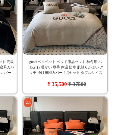
ット 高級
gucci ベルベット ベッド用品セット 秋冬用 ふ
r 寝具カバ
わふわ 暖かい 厚手 保温 防寒 肌触りがよい グ
団カバー
ッチ 掛け布団カバー 4点セット ダブルサイズ
判 刺繍入
刺繍ロゴ おしゃれ
¥ 35,500
¥ 37500
-2%