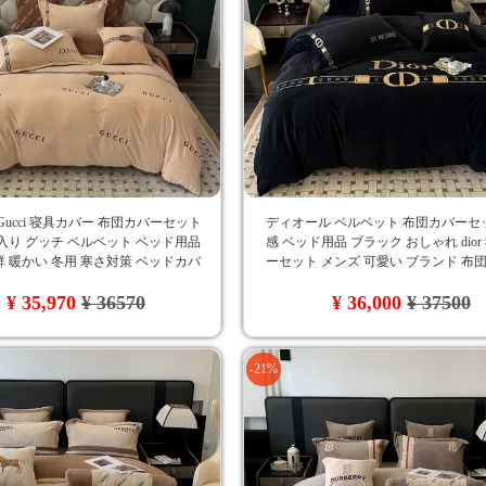
Gucci 寝具カバー 布団カバーセット
ディオール ベルベット 布団カバーセ
入り グッチ ベルベット ベッド用品
感 ベッド用品 ブラック おしゃれ dio
 暖かい 冬用 寒さ対策 ベッドカバ
ーセット メンズ 可愛い ブランド 布
れ 洗える 保温 静電気防止 丸洗いOK
シーツカバー 枕カバー 4点セット 大
¥ 35,970
¥ 36570
¥ 36,000
¥ 37500
り 洗濯可 秋冬対応
-21%