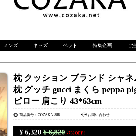
メンズ
キッズ
ペット
特集企画
ご
枕 クッション ブランド シャネル 
枕 グッチ gucci まくら peppa 
ピロー 肩こり 43*63cm
商品番号：COZAKA-888
お問い合わせ
¥
6,320
¥ 6,820
-7%OFF!