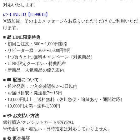
対応いたします。
👉 LINE ID【8599618】
※追加後、そのままメッセージをお送りいただくだけでご利用いただ
けます。
■ 🎁 LINE限定特典
・初回ご注文：500〜1,000円割引
・リピーター様：200〜1,000円割引
・1つ買うと1つ無料キャンペーン（対象商品）
・LINE限定クーポン・特典配布
・新商品・人気商品の優先案内
■ 🚚 配送について：
・通常発送：ご入金確認後2〜3日以内
・お届け目安：発送後7〜15日
・10,000円以上：送料無料（佐川急便・追跡あり・通関対応）
・10,000円未満：送料1,500円
■ 💳 お支払い方法
銀行振込/クレジットカード/PAYPAL
※代金引換・着払い・日時指定は対応しておりません。
■ 🔄 返金保証