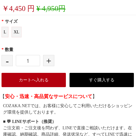
￥
4,450
円
¥ 4,950円
*
サイズ
L
XL
*
数量
-
+
カートへ入れる
すぐ購入する
【
安心・迅速・高品質なサービスについて
】
COZAKA.NETでは、お客様に安心してご利用いただけるショッピン
グ環境を提供しております。
■ 💬 LINEサポート（推奨）
ご注文前・ご注文後を問わず、LINEで直接ご相談いただけます。在
庫確認、納期確認、商品詳細、発送状況など、すべてLINEで迅速に