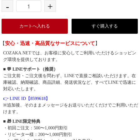
-
+
カートへ入れる
すぐ購入する
【
安心・迅速・高品質なサービスについて
】
COZAKA.NETでは、お客様に安心してご利用いただけるショッピン
グ環境を提供しております。
■ 💬 LINEサポート（推奨）
ご注文前・ご注文後を問わず、LINEで直接ご相談いただけます。在
庫確認、納期確認、商品詳細、発送状況など、すべてLINEで迅速に
対応いたします。
👉 LINE ID【8599618】
※追加後、そのままメッセージをお送りいただくだけでご利用いただ
けます。
■ 🎁 LINE限定特典
・初回ご注文：500〜1,000円割引
・リピーター様：200〜1,000円割引