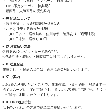
・1つ買うと1つ無料キャンペーン（対象商品）
・LINE限定クーポン・特典配布
・新商品・人気商品の優先案内
■ 🚚 配送について：
・通常発送：ご入金確認後2〜3日以内
・お届け目安：発送後7〜15日
・10,000円以上：送料無料（佐川急便・追跡あり・通関対応）
・10,000円未満：送料1,500円
■ 💳 お支払い方法
銀行振込/クレジットカード/PAYPAL
※代金引換・着払い・日時指定は対応しておりません。
■ 🔄 返金保証
在庫切れ・不良品の場合は、迅速に返金対応いたします。
■ 💡 ご案内
LINEをご利用いただくことで、在庫確認から割引適用、発送まで一
括でスムーズにご案内可能です。 多くのお客様にLINEでのご注文・
ご相談をご利用いただいております。
■ 📱 LINE追加方法
以下のいずれかの方法で簡単にご登録いただけます。