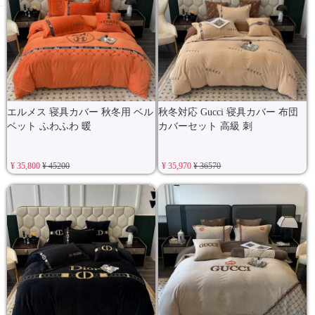
エルメス 寝具カバー 秋冬用 ベル
秋冬対応 Gucci 寝具カバー 布団
ベット ふわふわ 暖
カバーセット 高級 刺
¥ 35,800
¥ 45200
¥ 35,970
¥ 36570