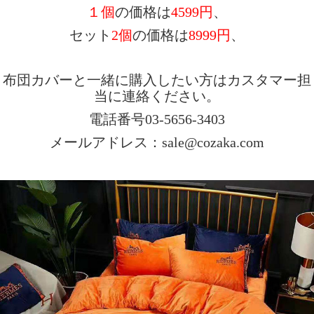
１個
の価格は
4599円
、
セット
2個
の価格は
8999
円
、
布団カバーと一緒に購入したい方はカスタマー担
当に連絡ください。
電話番号03-5656-3403
メールアドレス：sale@cozaka.com