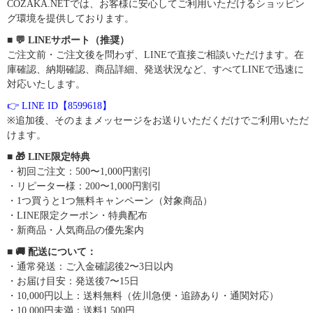
COZAKA.NETでは、お客様に安心してご利用いただけるショッピン
グ環境を提供しております。
■ 💬 LINEサポート（推奨）
ご注文前・ご注文後を問わず、LINEで直接ご相談いただけます。在
庫確認、納期確認、商品詳細、発送状況など、すべてLINEで迅速に
対応いたします。
👉 LINE ID【8599618】
※追加後、そのままメッセージをお送りいただくだけでご利用いただ
けます。
■ 🎁 LINE限定特典
・初回ご注文：500〜1,000円割引
・リピーター様：200〜1,000円割引
・1つ買うと1つ無料キャンペーン（対象商品）
・LINE限定クーポン・特典配布
・新商品・人気商品の優先案内
■ 🚚 配送について：
・通常発送：ご入金確認後2〜3日以内
・お届け目安：発送後7〜15日
・10,000円以上：送料無料（佐川急便・追跡あり・通関対応）
・10,000円未満：送料1,500円