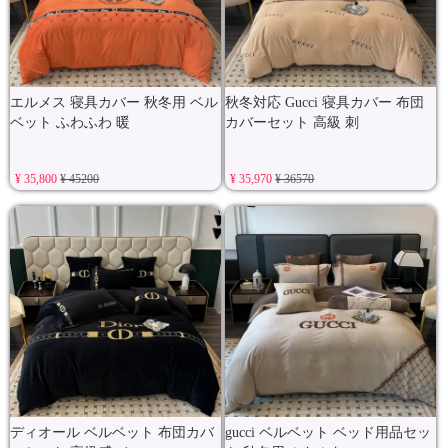
エルメス 寝具カバー 秋冬用 ベル
秋冬対応 Gucci 寝具カバー 布団
ベット ふわふわ 暖
カバーセット 高級 刺
¥ 35,800
¥ 45200
¥ 35,970
¥ 36570
ディオール ベルベット 布団カバ
gucci ベルベット ベッド用品セッ