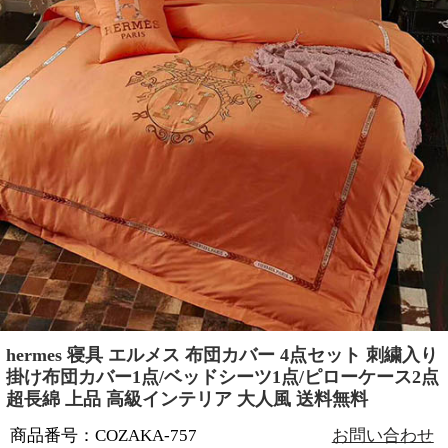
hermes 寝具 エルメス 布団カバー 4点セット 刺繍入り
掛け布団カバー1点/ベッドシーツ1点/ピローケース2点
超長綿 上品 高級インテリア 大人風 送料無料
商品番号：COZAKA-757
お問い合わせ