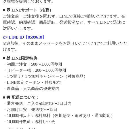
グ環境を提供しております。
■ 💬 LINEサポート（推奨）
ご注文前・ご注文後を問わず、LINEで直接ご相談いただけます。在
庫確認、納期確認、商品詳細、発送状況など、すべてLINEで迅速に
対応いたします。
👉 LINE ID【8599618】
※追加後、そのままメッセージをお送りいただくだけでご利用いただ
けます。
■ 🎁 LINE限定特典
・初回ご注文：500〜1,000円割引
・リピーター様：200〜1,000円割引
・1つ買うと1つ無料キャンペーン（対象商品）
・LINE限定クーポン・特典配布
・新商品・人気商品の優先案内
■ 🚚 配送について：
・通常発送：ご入金確認後2〜3日以内
・お届け目安：発送後7〜15日
・10,000円以上：送料無料（佐川急便・追跡あり・通関対応）
・10,000円未満：送料1,500円