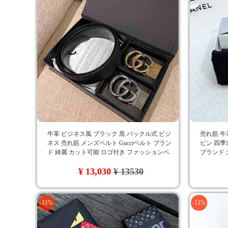
牛革 ビジネス風 ブラック 黒 バックル式 ビジ
売れ筋 牛
ネス 売れ筋 メンズベルト Gucciベルト ブラン
ピン 四季
ド 綺麗 カット可能 ロゴ付き ファッションベ
ブランド 
ルト 男性愛用 カジュアル 金属 Gucci 送料無料
流行り I
¥ 13,030
¥ 13530
-11%
-11%