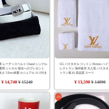
革 レーディスベルト Chanel シングル
GG バスタオル コットン Hermes ハ
通用 シャネル 彼女へのプレゼント
レストラン 海外販売 大人気 バスタオ
太さ 3.0cm 綺麗 カジュアル ロゴ付き
トラン風 白 高品質 スーツ
ns風 オールマッチ 白
¥ 14,740
¥ 15240
¥ 13,590
¥ 14090
-4%