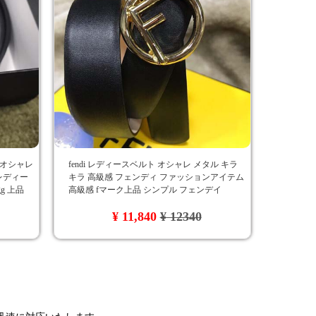
 オシャレ
fendi レディースベルト オシャレ メタル キラ
レディー
キラ 高級感 フェンディ ファッションアイテム
g 上品
高級感 fマーク上品 シンプル フェンデイ
¥ 11,840
¥ 12340