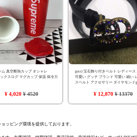
ーム 真空断熱カップ オシャレ
gucci 宝石飾り付きベルト レディース
e ボックスログ マグカップ 保温 保冷力
可愛い グッチ ブランド 可愛い 細い 
スベルト アクセサリー ダイヤモンドg
人気 ファッション アイテム
¥ 4,020
¥ 4520
¥ 12,870
¥ 13370
るショッピング環境を提供しております。