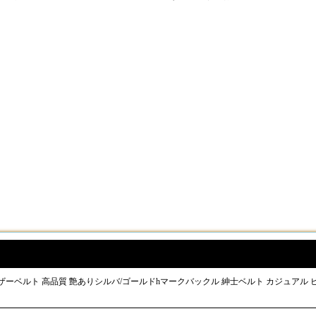
ス レザーベルト 高品質 艶ありシルバ/ゴールドhマークバックル 紳士ベルト カジュアル