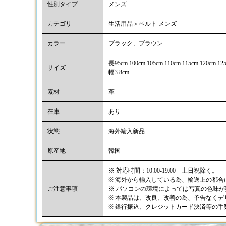
性別タイプ
メンズ
カテゴリ
生活用品＞ベルト メンズ
カラー
ブラック、ブラウン
長95cm 100cm 105cm 110cm 115cm 120cm 12
サイズ
幅3.8cm
素材
革
在庫
あり
状態
海外輸入新品
原産地
韓国
※ 対応時間：10:00-19:00 土日祝除く。
※ 海外から輸入している為、輸送上の都
ご注意事項
※ パソコンの環境によっては写真の色味
※ 本製品は、改良、改善の為、予告なく
※ 銀行振込、クレジットカード決済等の