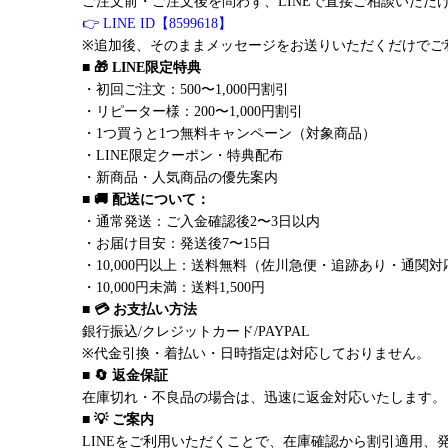
ご注文前・ご注文後を問わず、LINEで直接ご相談いただ
👉 LINE ID【8599618】
※追加後、そのままメッセージをお送りいただくだけでご
■ 🎁 LINE限定特典
・初回ご注文：500〜1,000円割引
・リピーター様：200〜1,000円割引
・1つ買うと1つ無料キャンペーン（対象商品）
・LINE限定クーポン・特典配布
・新商品・人気商品の優先案内
■ 🚚 配送について：
・通常発送：ご入金確認後2〜3日以内
・お届け目安：発送後7〜15日
・10,000円以上：送料無料（佐川急便・追跡あり・通関対
・10,000円未満：送料1,500円
■ 💳 お支払い方法
銀行振込/クレジットカード/PAYPAL
※代金引換・着払い・日時指定は対応しておりません。
■ 🔄 返金保証
在庫切れ・不良品の場合は、迅速に返金対応いたします。
■ 💡 ご案内
LINEをご利用いただくことで、在庫確認から割引適用、