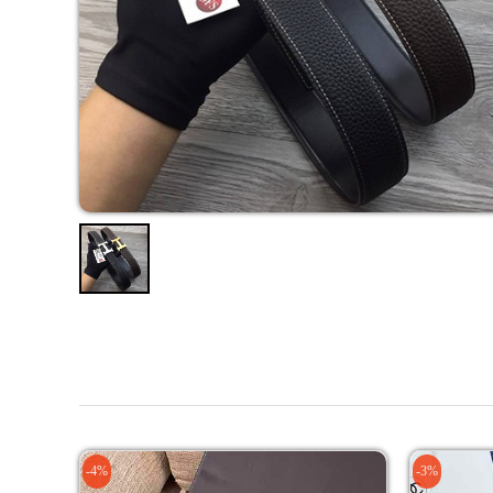
-4%
-3%