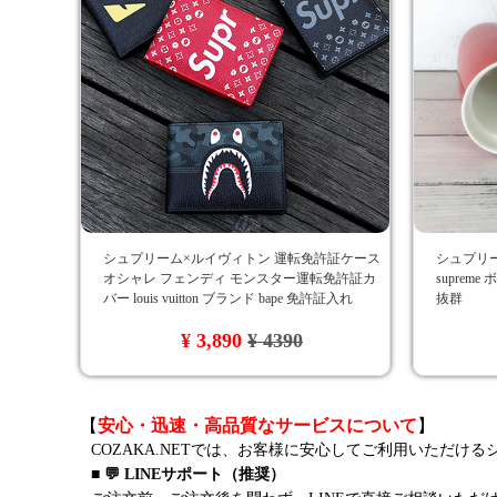
シュプリーム×ルイヴィトン 運転免許証ケース
シュプリ
オシャレ フェンディ モンスター運転免許証カ
suprem
バー louis vuitton ブランド bape 免許証入れ
抜群
supreme 免許証専用ケース lv fendi
¥ 3,890
¥ 4390
【
安心・迅速・高品質なサービスについて
】
COZAKA.NETでは、お客様に安心してご利用いただけ
■ 💬 LINEサポート（推奨）