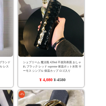
イブランド
シュプリーム 魔法瓶 420ml 不規則表面 おしゃ
ル レス
れ ブラック レッド supreme 保温ポット水筒 サ
ーモス シンプル 保温カップ ロゴ入り
¥ 4,080
¥ 4580
-4%