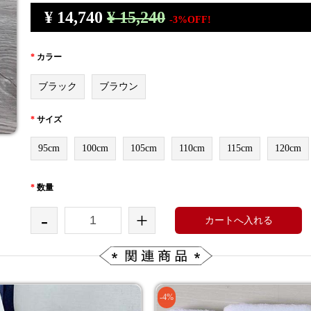
¥
14,740
¥ 15,240
-3%OFF!
*
カラー
ブラック
ブラウン
*
サイズ
95cm
100cm
105cm
110cm
115cm
120cm
*
数量
-
+
カートへ入れる
-4%