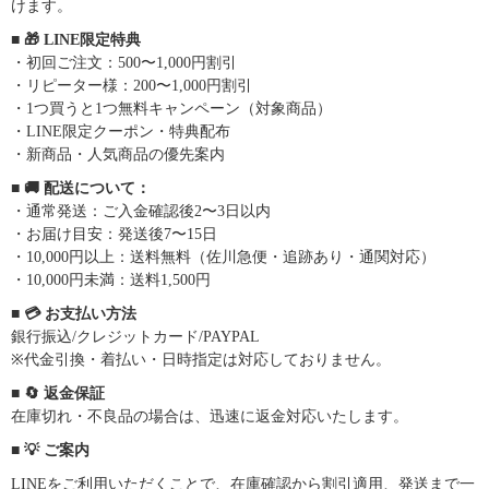
けます。
■ 🎁 LINE限定特典
・初回ご注文：500〜1,000円割引
・リピーター様：200〜1,000円割引
・1つ買うと1つ無料キャンペーン（対象商品）
・LINE限定クーポン・特典配布
・新商品・人気商品の優先案内
■ 🚚 配送について：
・通常発送：ご入金確認後2〜3日以内
・お届け目安：発送後7〜15日
・10,000円以上：送料無料（佐川急便・追跡あり・通関対応）
・10,000円未満：送料1,500円
■ 💳 お支払い方法
銀行振込/クレジットカード/PAYPAL
※代金引換・着払い・日時指定は対応しておりません。
■ 🔄 返金保証
在庫切れ・不良品の場合は、迅速に返金対応いたします。
■ 💡 ご案内
LINEをご利用いただくことで、在庫確認から割引適用、発送まで一