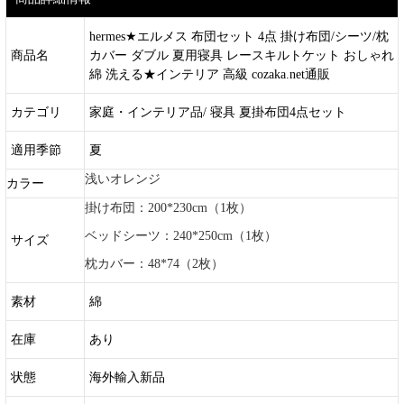
hermes★エルメス 布団セット 4点 掛け布団/シーツ/枕
商品名
カバー ダブル 夏用寝具 レースキルトケット おしゃれ
綿 洗える★インテリア 高級 cozaka.net通販
カテゴリ
家庭・インテリア品/ 寝具 夏掛布団4点セット
適用季節
夏
浅いオレンジ
カラー
掛け布団：200*230cm（1枚）
ベッドシーツ：240*250cm（1枚）
サイズ
枕カバー：48*74（2枚）
素材
綿
在庫
あり
状態
海外輸入新品