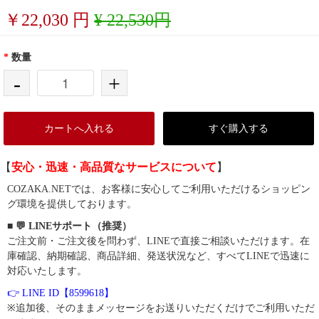
￥
22,030
円
¥ 22,530円
*
数量
-
+
カートへ入れる
すぐ購入する
【
安心・迅速・高品質なサービスについて
】
COZAKA.NETでは、お客様に安心してご利用いただけるショッピン
グ環境を提供しております。
■ 💬 LINEサポート（推奨）
ご注文前・ご注文後を問わず、LINEで直接ご相談いただけます。在
庫確認、納期確認、商品詳細、発送状況など、すべてLINEで迅速に
対応いたします。
👉 LINE ID【8599618】
※追加後、そのままメッセージをお送りいただくだけでご利用いただ