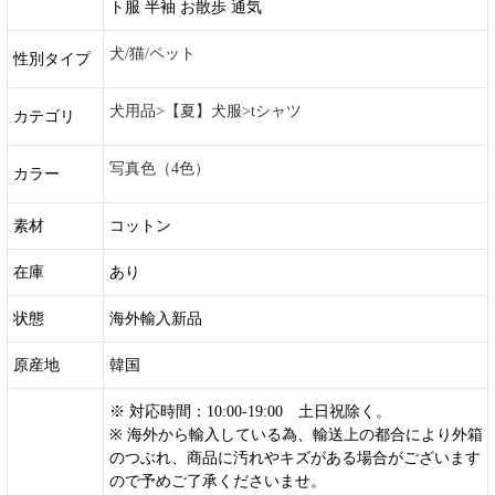
ト服 半袖 お散歩 通気
犬/猫/ペット
性別タイプ
犬用品>【夏】犬服>tシャツ
カテゴリ
写真色（4色）
カラー
素材
コットン
在庫
あり
状態
海外輸入新品
原産地
韓国
※ 対応時間：10:00-19:00 土日祝除く。
※ 海外から輸入している為、輸送上の都合により外箱
のつぶれ、商品に汚れやキズがある場合がございます
ので予めご了承くださいませ。