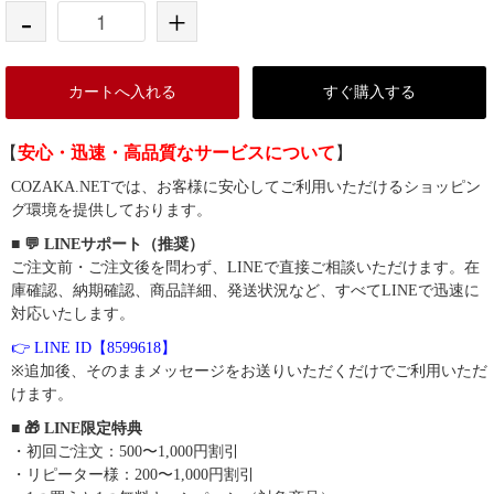
-
+
カートへ入れる
すぐ購入する
【
安心・迅速・高品質なサービスについて
】
COZAKA.NETでは、お客様に安心してご利用いただけるショッピン
グ環境を提供しております。
■ 💬 LINEサポート（推奨）
ご注文前・ご注文後を問わず、LINEで直接ご相談いただけます。在
庫確認、納期確認、商品詳細、発送状況など、すべてLINEで迅速に
対応いたします。
👉 LINE ID【8599618】
※追加後、そのままメッセージをお送りいただくだけでご利用いただ
けます。
■ 🎁 LINE限定特典
・初回ご注文：500〜1,000円割引
・リピーター様：200〜1,000円割引