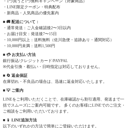
・1つ買うと1つ無料キャンペーン（対象商品）
・LINE限定クーポン・特典配布
・新商品・人気商品の優先案内
■ 🚚 配送について：
・通常発送：ご入金確認後2〜3日以内
・お届け目安：発送後7〜15日
・10,000円以上：送料無料（佐川急便・追跡あり・通関対応）
・10,000円未満：送料1,500円
■ 💳 お支払い方法
銀行振込/クレジットカード/PAYPAL
※代金引換・着払い・日時指定は対応しておりません。
■ 🔄 返金保証
在庫切れ・不良品の場合は、迅速に返金対応いたします。
■ 💡 ご案内
LINEをご利用いただくことで、在庫確認から割引適用、発送まで一
括でスムーズにご案内可能です。 多くのお客様にLINEでのご注文・
ご相談をご利用いただいております。
■ 📱 LINE追加方法
以下のいずれかの方法で簡単にご登録いただけます。