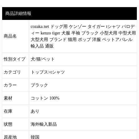
商品詳細情報
cozaka.net ドッグ用 ケンゾー タイガー tシャツ パロデ
ィー kenzo tiger 犬服 半袖 ブラック 小型犬用 中型犬用
商品名
大型犬用 ブランド 猫用 ポップ 洋服 ペットアパレル
輸入品 通販
性別タイプ
犬/猫/ペット
カテゴリ
トップス>tシャツ
カラー
ブラック
素材
コットン 100%
在庫
あり
状態
海外輸入新品
原産地
韓国