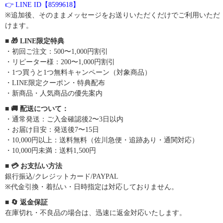
👉 LINE ID【8599618】
※追加後、そのままメッセージをお送りいただくだけでご利用いただ
けます。
■ 🎁 LINE限定特典
・初回ご注文：500〜1,000円割引
・リピーター様：200〜1,000円割引
・1つ買うと1つ無料キャンペーン（対象商品）
・LINE限定クーポン・特典配布
・新商品・人気商品の優先案内
■ 🚚 配送について：
・通常発送：ご入金確認後2〜3日以内
・お届け目安：発送後7〜15日
・10,000円以上：送料無料（佐川急便・追跡あり・通関対応）
・10,000円未満：送料1,500円
■ 💳 お支払い方法
銀行振込/クレジットカード/PAYPAL
※代金引換・着払い・日時指定は対応しておりません。
■ 🔄 返金保証
在庫切れ・不良品の場合は、迅速に返金対応いたします。