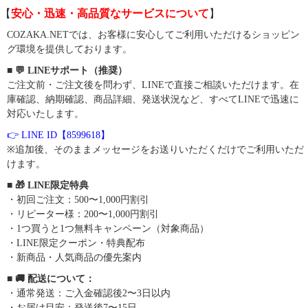
【
安心・迅速・高品質なサービスについて
】
COZAKA.NETでは、お客様に安心してご利用いただけるショッピン
グ環境を提供しております。
■ 💬 LINEサポート（推奨）
ご注文前・ご注文後を問わず、LINEで直接ご相談いただけます。在
庫確認、納期確認、商品詳細、発送状況など、すべてLINEで迅速に
対応いたします。
👉 LINE ID【8599618】
※追加後、そのままメッセージをお送りいただくだけでご利用いただ
けます。
■ 🎁 LINE限定特典
・初回ご注文：500〜1,000円割引
・リピーター様：200〜1,000円割引
・1つ買うと1つ無料キャンペーン（対象商品）
・LINE限定クーポン・特典配布
・新商品・人気商品の優先案内
■ 🚚 配送について：
・通常発送：ご入金確認後2〜3日以内
・お届け目安：発送後7〜15日