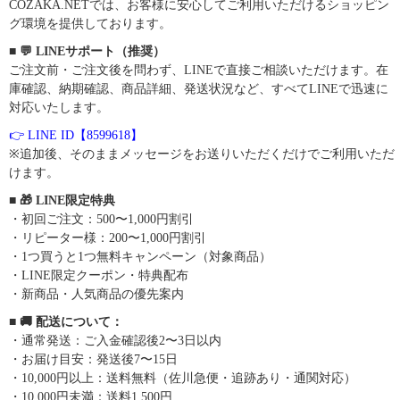
COZAKA.NETでは、お客様に安心してご利用いただけるショッピン
グ環境を提供しております。
■ 💬 LINEサポート（推奨）
ご注文前・ご注文後を問わず、LINEで直接ご相談いただけます。在
庫確認、納期確認、商品詳細、発送状況など、すべてLINEで迅速に
対応いたします。
👉 LINE ID【8599618】
※追加後、そのままメッセージをお送りいただくだけでご利用いただ
けます。
■ 🎁 LINE限定特典
・初回ご注文：500〜1,000円割引
・リピーター様：200〜1,000円割引
・1つ買うと1つ無料キャンペーン（対象商品）
・LINE限定クーポン・特典配布
・新商品・人気商品の優先案内
■ 🚚 配送について：
・通常発送：ご入金確認後2〜3日以内
・お届け目安：発送後7〜15日
・10,000円以上：送料無料（佐川急便・追跡あり・通関対応）
・10,000円未満：送料1,500円