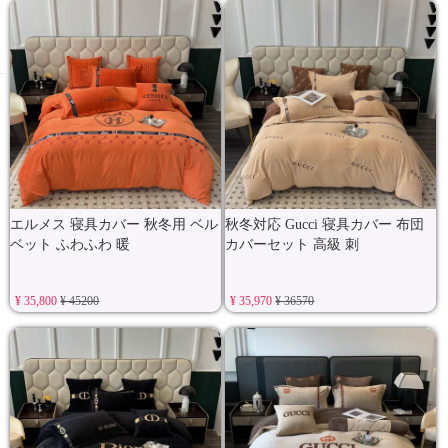
エルメス 寝具カバー 秋冬用 ベル
秋冬対応 Gucci 寝具カバー 布団
ベット ふわふわ 暖
カバーセット 高級 刺
¥ 35,800
¥ 45200
¥ 35,970
¥ 36570