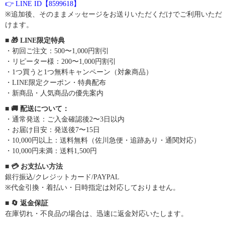
👉 LINE ID【8599618】
※追加後、そのままメッセージをお送りいただくだけでご利用いただ
けます。
■ 🎁 LINE限定特典
・初回ご注文：500〜1,000円割引
・リピーター様：200〜1,000円割引
・1つ買うと1つ無料キャンペーン（対象商品）
・LINE限定クーポン・特典配布
・新商品・人気商品の優先案内
■ 🚚 配送について：
・通常発送：ご入金確認後2〜3日以内
・お届け目安：発送後7〜15日
・10,000円以上：送料無料（佐川急便・追跡あり・通関対応）
・10,000円未満：送料1,500円
■ 💳 お支払い方法
銀行振込/クレジットカード/PAYPAL
※代金引換・着払い・日時指定は対応しておりません。
■ 🔄 返金保証
在庫切れ・不良品の場合は、迅速に返金対応いたします。