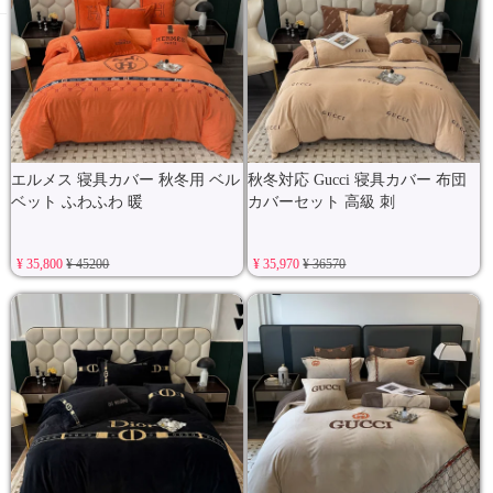
エルメス 寝具カバー 秋冬用 ベル
秋冬対応 Gucci 寝具カバー 布団
ベット ふわふわ 暖
カバーセット 高級 刺
¥ 35,800
¥ 45200
¥ 35,970
¥ 36570