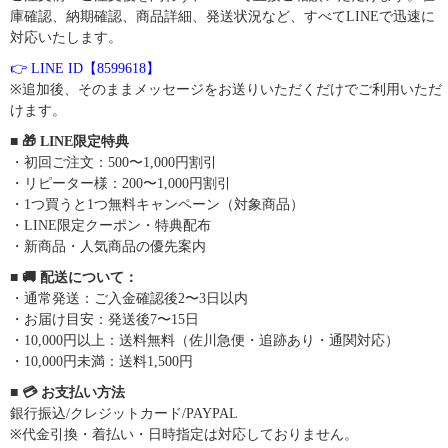
庫確認、納期確認、商品詳細、発送状況など、すべてLINEで迅速に
対応いたします。
👉 LINE ID【8599618】
※追加後、そのままメッセージをお送りいただくだけでご利用いただ
けます。
■ 🎁 LINE限定特典
・初回ご注文：500〜1,000円割引
・リピーター様：200〜1,000円割引
・1つ買うと1つ無料キャンペーン（対象商品）
・LINE限定クーポン・特典配布
・新商品・人気商品の優先案内
■ 🚚 配送について：
・通常発送：ご入金確認後2〜3日以内
・お届け目安：発送後7〜15日
・10,000円以上：送料無料（佐川急便・追跡あり・通関対応）
・10,000円未満：送料1,500円
■ 💳 お支払い方法
銀行振込/クレジットカード/PAYPAL
※代金引換・着払い・日時指定は対応しておりません。