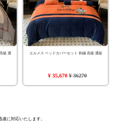
高級 通
エルメス ベッドカバーセット 刺繍 高級 通販
¥ 35,670
¥ 36270
で迅速に対応いたします。