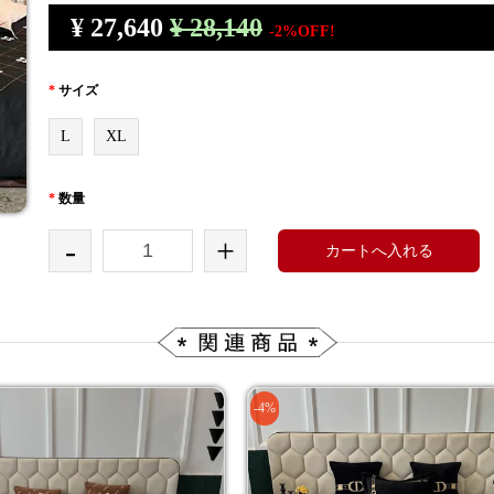
¥
27,640
¥ 28,140
-2%OFF!
*
サイズ
L
XL
*
数量
-
+
カートへ入れる
-4%