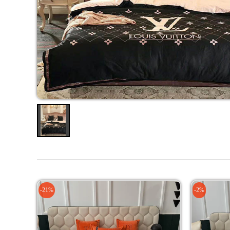
-21%
-2%