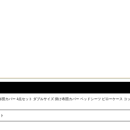
イヴィトン 布団カバー 4点セット ダブルサイズ 掛け布団カバー ベッドシーツ ピローケース 
ット