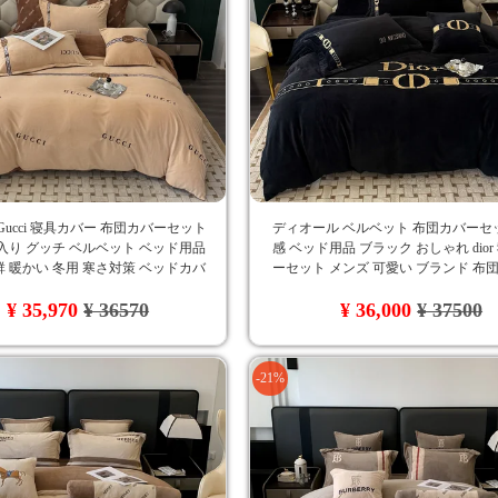
Gucci 寝具カバー 布団カバーセット
ディオール ベルベット 布団カバーセ
入り グッチ ベルベット ベッド用品
感 ベッド用品 ブラック おしゃれ dio
 暖かい 冬用 寒さ対策 ベッドカバ
ーセット メンズ 可愛い ブランド 布
れ 洗える 保温 静電気防止 丸洗いOK
シーツカバー 枕カバー 4点セット 大
¥ 35,970
¥ 36570
¥ 36,000
¥ 37500
り 洗濯可 秋冬対応
-21%