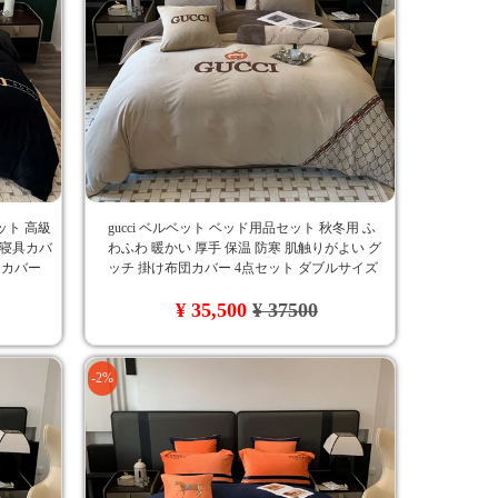
ット 高級
gucci ベルベット ベッド用品セット 秋冬用 ふ
r 寝具カバ
わふわ 暖かい 厚手 保温 防寒 肌触りがよい グ
団カバー
ッチ 掛け布団カバー 4点セット ダブルサイズ
判 刺繍入
刺繍ロゴ おしゃれ
¥ 35,500
¥ 37500
-2%