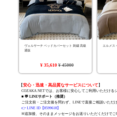
ヴェルサーチ ベッドカバーセット 刺繍 高級
エルメス 
通販
¥ 35,610
¥ 45000
【
安心・迅速・高品質なサービスについて
】
COZAKA.NETでは、お客様に安心してご利用いただけ
■ 💬 LINEサポート（推奨）
ご注文前・ご注文後を問わず、LINEで直接ご相談いただ
👉 LINE ID【8599618】
※追加後、そのままメッセージをお送りいただくだけでご