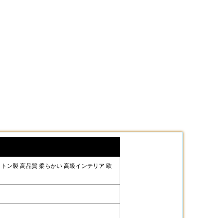
コットン製 高品質 柔らかい 高級インテリア 欧