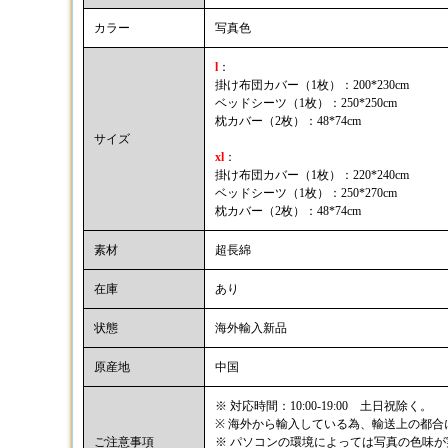
カラー
写真色
l
：
掛け布団カバー（1枚）：200*230cm
ベッドシーツ（1枚）：250*250cm
枕カバー（2枚）：48*74cm
サイズ
xl
：
掛け布団カバー（1枚）：220*240cm
ベッドシーツ（1枚）：250*270cm
枕カバー（2枚）：48*74cm
素材
超長綿
在庫
あり
状態
海外輸入新品
原産地
中国
※ 対応時間：10:00-19:00 土日祝除く。
※ 海外から輸入している為、輸送上の都
ご注意事項
※ パソコンの環境によっては写真の色味