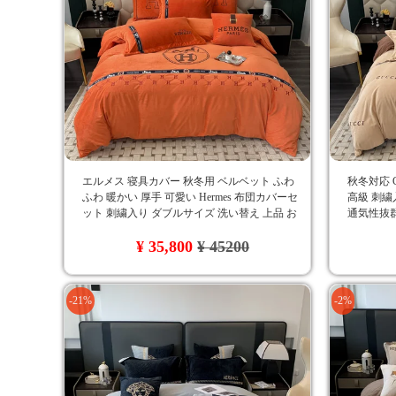
エルメス 寝具カバー 秋冬用 ベルベット ふわ
秋冬対応 
ふわ 暖かい 厚手 可愛い Hermes 布団カバーセ
高級 刺繍
ット 刺繍入り ダブルサイズ 洗い替え 上品 お
通気性抜群
しゃれ
ー おしゃ
¥ 35,800
¥ 45200
-21%
-2%