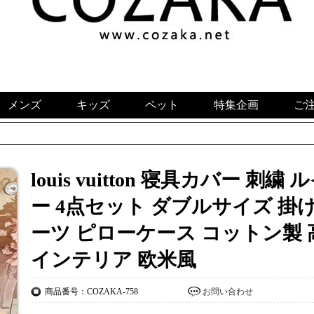
メンズ
キッズ
ペット
特集企画
ご
louis vuitton 寝具カバー 
ー 4点セット ダブルサイズ 掛
ーツ ピローケース コットン製 
インテリア 欧米風
商品番号：COZAKA-758
お問い合わせ