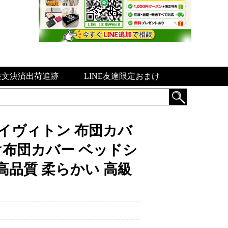
注文決済出荷追跡
LINE友達限定おまけ
刺繍 ルイヴィトン 布団カバ
け布団カバー ベッドシ
高品質 柔らかい 高級