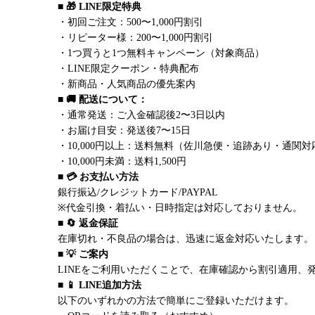
■ 🎁 LINE限定特典
・初回ご注文：500〜1,000円割引
・リピーター様：200〜1,000円割引
・1つ買うと1つ無料キャンペーン（対象商品）
・LINE限定クーポン・特典配布
・新商品・人気商品の優先案内
■ 🚚 配送について：
・通常発送：ご入金確認後2〜3日以内
・お届け目安：発送後7〜15日
・10,000円以上：送料無料（佐川急便・追跡あり・通関対
・10,000円未満：送料1,500円
■ 💳 お支払い方法
銀行振込/クレジットカード/PAYPAL
※代金引換・着払い・日時指定は対応しておりません。
■ 🔄 返金保証
在庫切れ・不良品の場合は、迅速に返金対応いたします。
■ 💡 ご案内
LINEをご利用いただくことで、在庫確認から割引適用、
■ 📱 LINE追加方法
以下のいずれかの方法で簡単にご登録いただけます。