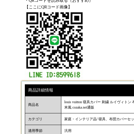
・QRコードを読み取る（おすすめ）
【ここにQRコード画像】
商品詳細情報
louis vuitton 寝具カバー 刺繍 ル
商品名
米風 cozaka.net通販
カテゴリ
家庭・インテリア品/ 寝具、布団カバーセ
適用季節
汎用