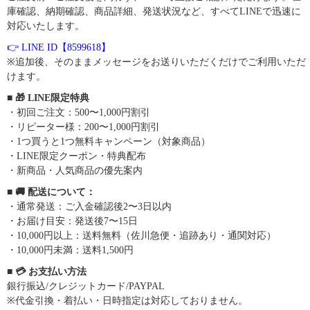
庫確認、納期確認、商品詳細、発送状況など、すべてLINEで迅速に
対応いたします。
👉 LINE ID【8599618】
※追加後、そのままメッセージをお送りいただくだけでご利用いただ
けます。
■ 🎁 LINE限定特典
・初回ご注文：500〜1,000円割引
・リピーター様：200〜1,000円割引
・1つ買うと1つ無料キャンペーン（対象商品）
・LINE限定クーポン・特典配布
・新商品・人気商品の優先案内
■ 🚚 配送について：
・通常発送：ご入金確認後2〜3日以内
・お届け目安：発送後7〜15日
・10,000円以上：送料無料（佐川急便・追跡あり・通関対応）
・10,000円未満：送料1,500円
■ 💳 お支払い方法
銀行振込/クレジットカード/PAYPAL
※代金引換・着払い・日時指定は対応しておりません。