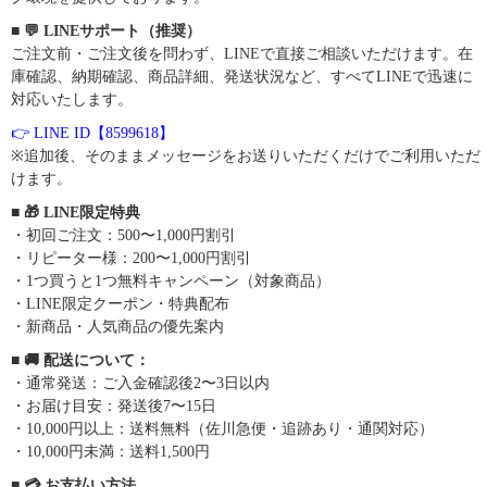
■ 💬 LINEサポート（推奨）
ご注文前・ご注文後を問わず、LINEで直接ご相談いただけます。在
庫確認、納期確認、商品詳細、発送状況など、すべてLINEで迅速に
対応いたします。
👉 LINE ID【8599618】
※追加後、そのままメッセージをお送りいただくだけでご利用いただ
けます。
■ 🎁 LINE限定特典
・初回ご注文：500〜1,000円割引
・リピーター様：200〜1,000円割引
・1つ買うと1つ無料キャンペーン（対象商品）
・LINE限定クーポン・特典配布
・新商品・人気商品の優先案内
■ 🚚 配送について：
・通常発送：ご入金確認後2〜3日以内
・お届け目安：発送後7〜15日
・10,000円以上：送料無料（佐川急便・追跡あり・通関対応）
・10,000円未満：送料1,500円
■ 💳 お支払い方法