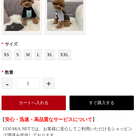
*
サイズ
XS
S
M
L
XL
XXL
*
数量
-
+
カートへ入れる
すぐ購入する
【
安心・迅速・高品質なサービスについて
】
COZAKA.NETでは、お客様に安心してご利用いただけるショッピン
グ環境を提供しております。