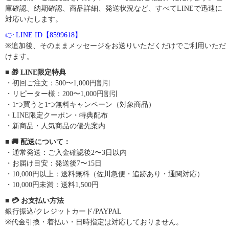
庫確認、納期確認、商品詳細、発送状況など、すべてLINEで迅速に
対応いたします。
👉 LINE ID【8599618】
※追加後、そのままメッセージをお送りいただくだけでご利用いただ
けます。
■ 🎁 LINE限定特典
・初回ご注文：500〜1,000円割引
・リピーター様：200〜1,000円割引
・1つ買うと1つ無料キャンペーン（対象商品）
・LINE限定クーポン・特典配布
・新商品・人気商品の優先案内
■ 🚚 配送について：
・通常発送：ご入金確認後2〜3日以内
・お届け目安：発送後7〜15日
・10,000円以上：送料無料（佐川急便・追跡あり・通関対応）
・10,000円未満：送料1,500円
■ 💳 お支払い方法
銀行振込/クレジットカード/PAYPAL
※代金引換・着払い・日時指定は対応しておりません。