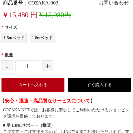
商品番号：COZAKA-903
お問い合わせ
￥
15,480
円
¥ 15,980円
*
サイズ
1.5mベッド
1.8mベッド
*
数量
-
+
カートへ入れる
すぐ購入する
【
安心・迅速・高品質なサービスについて
】
COZAKA.NETでは、お客様に安心してご利用いただけるショッピン
グ環境を提供しております。
■ 💬 LINEサポート（推奨）
ご注文前・ご注文後を問わず、LINEで直接ご相談いただけます。在