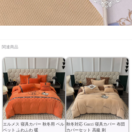
関連商品
エルメス 寝具カバー 秋冬用 ベル
秋冬対応 Gucci 寝具カバー 布団
ベット ふわふわ 暖
カバーセット 高級 刺