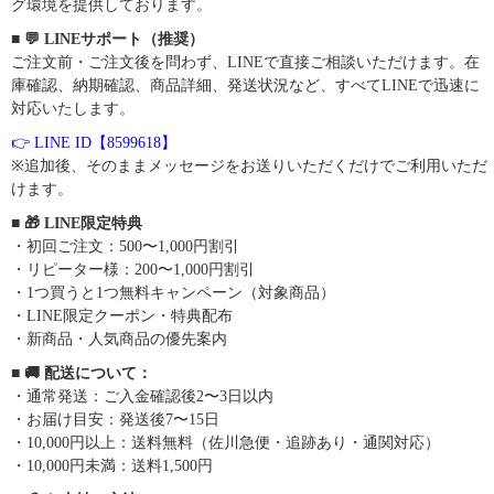
グ環境を提供しております。
■ 💬 LINEサポート（推奨）
ご注文前・ご注文後を問わず、LINEで直接ご相談いただけます。在
庫確認、納期確認、商品詳細、発送状況など、すべてLINEで迅速に
対応いたします。
👉 LINE ID【8599618】
※追加後、そのままメッセージをお送りいただくだけでご利用いただ
けます。
■ 🎁 LINE限定特典
・初回ご注文：500〜1,000円割引
・リピーター様：200〜1,000円割引
・1つ買うと1つ無料キャンペーン（対象商品）
・LINE限定クーポン・特典配布
・新商品・人気商品の優先案内
■ 🚚 配送について：
・通常発送：ご入金確認後2〜3日以内
・お届け目安：発送後7〜15日
・10,000円以上：送料無料（佐川急便・追跡あり・通関対応）
・10,000円未満：送料1,500円