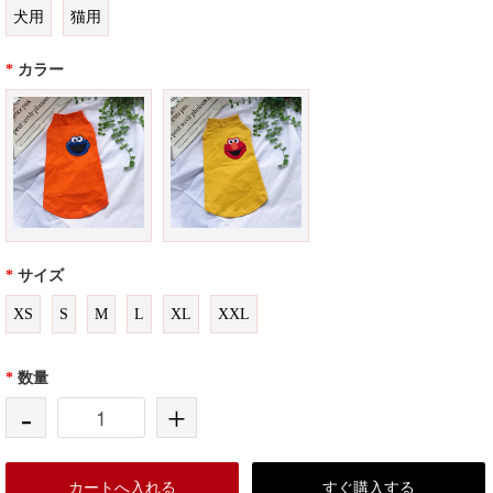
犬用
猫用
*
カラー
*
サイズ
XS
S
M
L
XL
XXL
*
数量
-
+
カートへ入れる
すぐ購入する