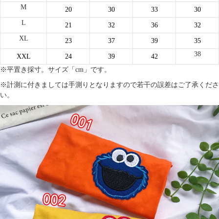
M
20
30
33
30
L
21
32
36
32
XL
23
37
39
35
38
XXL
24
39
42
※平置き採寸。サイズ「cm」です。
※計測に付きましては手測りとなりますので若干の誤差はご了承くださ
い。