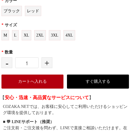
*
カラー
ブラック
レッド
*
サイズ
M
L
XL
2XL
3XL
4XL
*
数量
-
+
カートへ入れる
すぐ購入する
【
安心・迅速・高品質なサービスについて
】
COZAKA.NETでは、お客様に安心してご利用いただけるショッピン
グ環境を提供しております。
■ 💬 LINEサポート（推奨）
ご注文前・ご注文後を問わず、LINEで直接ご相談いただけます。在