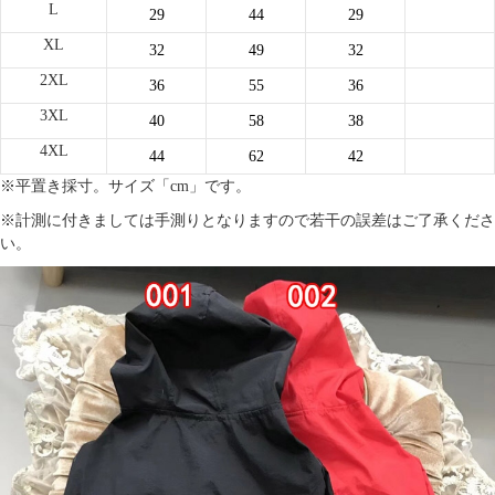
L
29
44
29
XL
32
49
32
2XL
36
55
36
3XL
40
58
38
4XL
44
62
42
※平置き採寸。サイズ「cm」です。
※計測に付きましては手測りとなりますので若干の誤差はご了承くださ
い。