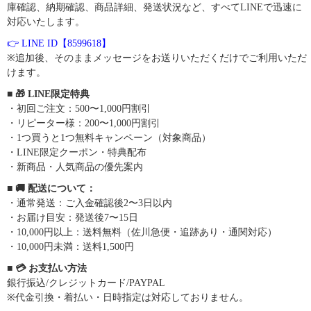
庫確認、納期確認、商品詳細、発送状況など、すべてLINEで迅速に
対応いたします。
👉 LINE ID【8599618】
※追加後、そのままメッセージをお送りいただくだけでご利用いただ
けます。
■ 🎁 LINE限定特典
・初回ご注文：500〜1,000円割引
・リピーター様：200〜1,000円割引
・1つ買うと1つ無料キャンペーン（対象商品）
・LINE限定クーポン・特典配布
・新商品・人気商品の優先案内
■ 🚚 配送について：
・通常発送：ご入金確認後2〜3日以内
・お届け目安：発送後7〜15日
・10,000円以上：送料無料（佐川急便・追跡あり・通関対応）
・10,000円未満：送料1,500円
■ 💳 お支払い方法
銀行振込/クレジットカード/PAYPAL
※代金引換・着払い・日時指定は対応しておりません。