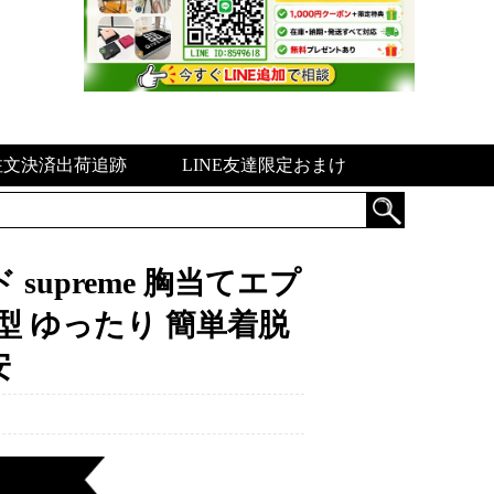
注文決済出荷追跡
LINE友達限定おまけ
supreme 胸当てエプ
h型 ゆったり 簡単着脱
安