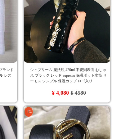
イブランド
シュプリーム 魔法瓶 420ml 不規則表面 おしゃ
ル レス
れ ブラック レッド supreme 保温ポット水筒 サ
ーモス シンプル 保温カップ ロゴ入り
¥ 4,080
¥ 4580
-4%