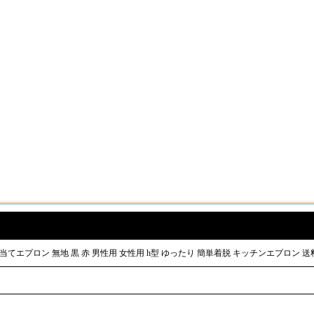
 胸当てエプロン 無地 黒 赤 男性用 女性用 h型 ゆったり 簡単着脱 キッチンエプロン 