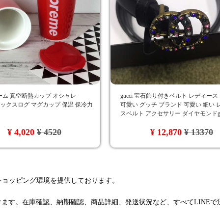
ーム 真空断熱カップ オシャレ
gucci 宝石飾り付きベルト レディース
e ボックスログ マグカップ 保温 保冷力
可愛い グッチ ブランド 可愛い 細い 
スベルト アクセサリー ダイヤモンドg
人気 ファッション アイテム
¥ 4,020
¥ 4520
¥ 12,870
¥ 13370
るショッピング環境を提供しております。
けます。在庫確認、納期確認、商品詳細、発送状況など、すべてLINE