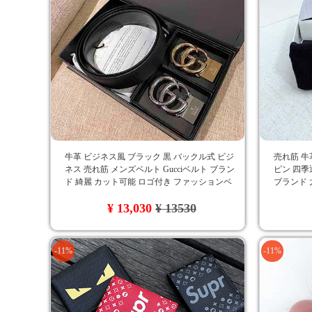
牛革 ビジネス風 ブラック 黒 バックル式 ビジ
売れ筋 牛
ネス 売れ筋 メンズベルト Gucciベルト ブラン
ピン 四季
ド 綺麗 カット可能 ロゴ付き ファッションベ
ブランド 
ルト 男性愛用 カジュアル 金属 Gucci 送料無料
流行り I
¥ 13,030
¥ 13530
-11%
-11%