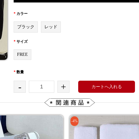
*
カラー
ブラック
レッド
*
サイズ
FREE
*
数量
-
+
カートへ入れる
-4%