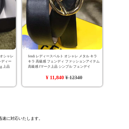
 オシャレ
fendi レディースベルト オシャレ メタル キラ
レディー
キラ 高級感 フェンディ ファッションアイテム
g 上品
高級感 fマーク上品 シンプル フェンデイ
¥ 11,840
¥ 12340
で迅速に対応いたします。