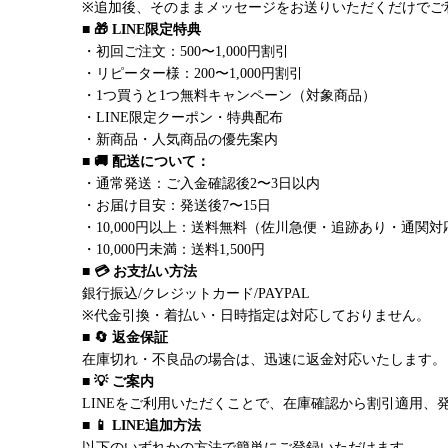
※追加後、そのままメッセージをお送りいただくだけでご
■ 🎁 LINE限定特典
・初回ご注文：500〜1,000円割引
・リピーター様：200〜1,000円割引
・1つ買うと1つ無料キャンペーン（対象商品）
・LINE限定クーポン・特典配布
・新商品・人気商品の優先案内
■ 🚚 配送について：
・通常発送：ご入金確認後2〜3日以内
・お届け目安：発送後7〜15日
・10,000円以上：送料無料（佐川急便・追跡あり・通関対
・10,000円未満：送料1,500円
■ 💳 お支払い方法
銀行振込/クレジットカード/PAYPAL
※代金引換・着払い・日時指定は対応しておりません。
■ 🔄 返金保証
在庫切れ・不良品の場合は、迅速に返金対応いたします。
■ 💡 ご案内
LINEをご利用いただくことで、在庫確認から割引適用、
■ 📱 LINE追加方法
以下のいずれかの方法で簡単にご登録いただけます。