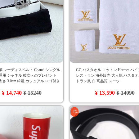
革 レーディスベルト Chanel シングル
GG バスタオル コットン Hermes ハ
通用 シャネル 彼女へのプレゼント
レストラン 海外販売 大人気 バスタオ
太さ 3.0cm 綺麗 カジュアル ロゴ付き
トラン風 白 高品質 スーツ
ns風 オールマッチ 白
¥ 14,740
¥ 15240
¥ 13,590
¥ 14090
-4%