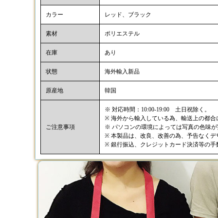
カラー
レッド、ブラック
素材
ポリエステル
在庫
あり
状態
海外輸入新品
原産地
韓国
※ 対応時間：10:00-19:00 土日祝除く。
※ 海外から輸入している為、輸送上の都
ご注意事項
※ パソコンの環境によっては写真の色味
※ 本製品は、改良、改善の為、予告なく
※ 銀行振込、クレジットカード決済等の