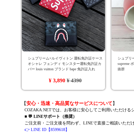
シュプリーム×ルイヴィトン 運転免許証ケース
シュプリ
オシャレ フェンディ モンスター運転免許証カ
suprem
バー louis vuitton ブランド bape 免許証入れ
抜群
supreme 免許証専用ケース lv fendi
¥ 3,890
¥ 4390
【
安心・迅速・高品質なサービスについて
】
COZAKA.NETでは、お客様に安心してご利用いただけ
■ 💬 LINEサポート（推奨）
ご注文前・ご注文後を問わず、LINEで直接ご相談いただ
👉 LINE ID【8599618】