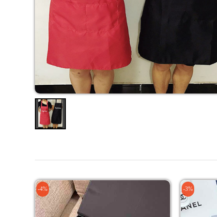
-4%
-3%