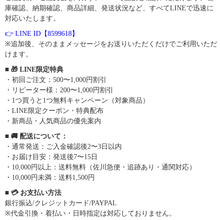
庫確認、納期確認、商品詳細、発送状況など、すべてLINEで迅速に
対応いたします。
👉 LINE ID【8599618】
※追加後、そのままメッセージをお送りいただくだけでご利用いただ
けます。
■ 🎁 LINE限定特典
・初回ご注文：500〜1,000円割引
・リピーター様：200〜1,000円割引
・1つ買うと1つ無料キャンペーン（対象商品）
・LINE限定クーポン・特典配布
・新商品・人気商品の優先案内
■ 🚚 配送について：
・通常発送：ご入金確認後2〜3日以内
・お届け目安：発送後7〜15日
・10,000円以上：送料無料（佐川急便・追跡あり・通関対応）
・10,000円未満：送料1,500円
■ 💳 お支払い方法
銀行振込/クレジットカード/PAYPAL
※代金引換・着払い・日時指定は対応しておりません。