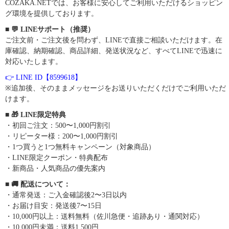
COZAKA.NETでは、お客様に安心してご利用いただけるショッピン
グ環境を提供しております。
■ 💬 LINEサポート（推奨）
ご注文前・ご注文後を問わず、LINEで直接ご相談いただけます。在
庫確認、納期確認、商品詳細、発送状況など、すべてLINEで迅速に
対応いたします。
👉 LINE ID【8599618】
※追加後、そのままメッセージをお送りいただくだけでご利用いただ
けます。
■ 🎁 LINE限定特典
・初回ご注文：500〜1,000円割引
・リピーター様：200〜1,000円割引
・1つ買うと1つ無料キャンペーン（対象商品）
・LINE限定クーポン・特典配布
・新商品・人気商品の優先案内
■ 🚚 配送について：
・通常発送：ご入金確認後2〜3日以内
・お届け目安：発送後7〜15日
・10,000円以上：送料無料（佐川急便・追跡あり・通関対応）
・10,000円未満：送料1,500円