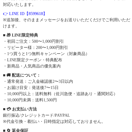
対応いたします。
👉 LINE ID【8599618】
※追加後、そのままメッセージをお送りいただくだけでご利用いただ
けます。
■ 🎁 LINE限定特典
・初回ご注文：500〜1,000円割引
・リピーター様：200〜1,000円割引
・1つ買うと1つ無料キャンペーン（対象商品）
・LINE限定クーポン・特典配布
・新商品・人気商品の優先案内
■ 🚚 配送について：
・通常発送：ご入金確認後2〜3日以内
・お届け目安：発送後7〜15日
・10,000円以上：送料無料（佐川急便・追跡あり・通関対応）
・10,000円未満：送料1,500円
■ 💳 お支払い方法
銀行振込/クレジットカード/PAYPAL
※代金引換・着払い・日時指定は対応しておりません。
■ 🔄 返金保証