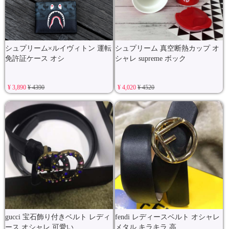
シュプリーム×ルイヴィトン 運転
シュプリーム 真空断熱カップ オ
免許証ケース オシ
シャレ supreme ボック
¥ 3,890
¥ 4390
¥ 4,020
¥ 4520
gucci 宝石飾り付きベルト レディ
fendi レディースベルト オシャレ
ース オシャレ 可愛い
メタル キラキラ 高