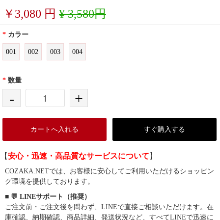
￥
3,080
円
¥ 3,580円
*
カラー
001
002
003
004
*
数量
-
+
カートへ入れる
すぐ購入する
【
安心・迅速・高品質なサービスについて
】
COZAKA.NETでは、お客様に安心してご利用いただけるショッピン
グ環境を提供しております。
■ 💬 LINEサポート（推奨）
ご注文前・ご注文後を問わず、LINEで直接ご相談いただけます。在
庫確認、納期確認、商品詳細、発送状況など、すべてLINEで迅速に