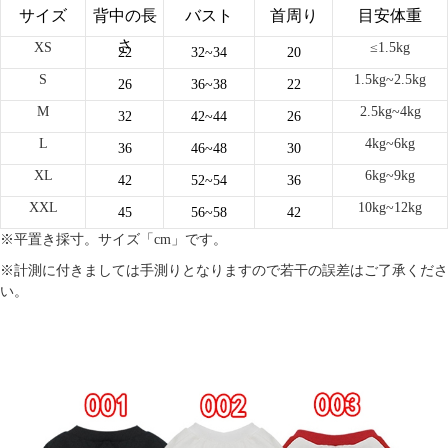
サイズ
背中の長
バスト
首周り
目安体重
さ
XS
≤1.5kg
22
32~34
20
S
1.5kg~2.5kg
26
36~38
22
M
2.5kg~4kg
32
42~44
26
L
4kg~6kg
36
46~48
30
XL
6kg~9kg
42
52~54
36
XXL
10kg~12kg
45
56~58
42
※平置き採寸。サイズ「cm」です。
※計測に付きましては手測りとなりますので若干の誤差はご了承くださ
い。