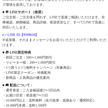
グ環境を提供しております。
■ 💬 LINEサポート（推奨）
ご注文前・ご注文後を問わず、LINEで直接ご相談いただけます。在
庫確認、納期確認、商品詳細、発送状況など、すべてLINEで迅速に
対応いたします。
👉 LINE ID【8599618】
※追加後、そのままメッセージをお送りいただくだけでご利用いただ
けます。
■ 🎁 LINE限定特典
・初回ご注文：500〜1,000円割引
・リピーター様：200〜1,000円割引
・1つ買うと1つ無料キャンペーン（対象商品）
・LINE限定クーポン・特典配布
・新商品・人気商品の優先案内
■ 🚚 配送について：
・通常発送：ご入金確認後2〜3日以内
・お届け目安：発送後7〜15日
・10,000円以上：送料無料（佐川急便・追跡あり・通関対応）
・10,000円未満：送料1,500円