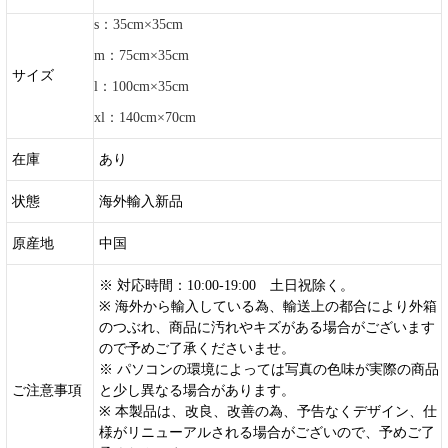
s：35cm×35cm
m：75cm×35cm
サイズ
l：100cm×35cm
xl：140cm×70cm
在庫
あり
状態
海外輸入新品
原産地
中国
※ 対応時間：10:00-19:00 土日祝除く。
※ 海外から輸入している為、輸送上の都合により外箱
のつぶれ、商品に汚れやキズがある場合がございます
ので予めご了承くださいませ。
※ パソコンの環境によっては写真の色味が実際の商品
ご注意事項
と少し異なる場合があります。
※ 本製品は、改良、改善の為、予告なくデザイン、仕
様がリニューアルされる場合がございので、予めご了