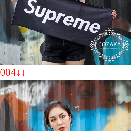
004↓↓