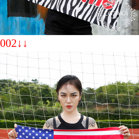
002↓↓