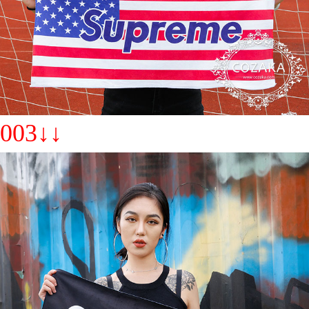
003↓↓