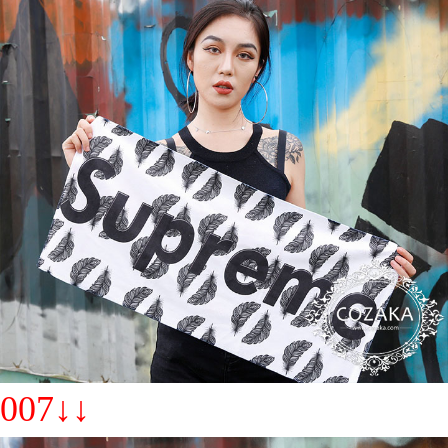
007↓↓