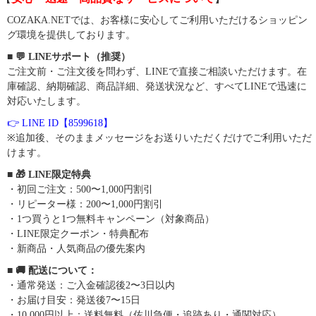
COZAKA.NETでは、お客様に安心してご利用いただけるショッピン
グ環境を提供しております。
■ 💬 LINEサポート（推奨）
ご注文前・ご注文後を問わず、LINEで直接ご相談いただけます。在
庫確認、納期確認、商品詳細、発送状況など、すべてLINEで迅速に
対応いたします。
👉 LINE ID【8599618】
※追加後、そのままメッセージをお送りいただくだけでご利用いただ
けます。
■ 🎁 LINE限定特典
・初回ご注文：500〜1,000円割引
・リピーター様：200〜1,000円割引
・1つ買うと1つ無料キャンペーン（対象商品）
・LINE限定クーポン・特典配布
・新商品・人気商品の優先案内
■ 🚚 配送について：
・通常発送：ご入金確認後2〜3日以内
・お届け目安：発送後7〜15日
・10,000円以上：送料無料（佐川急便・追跡あり・通関対応）