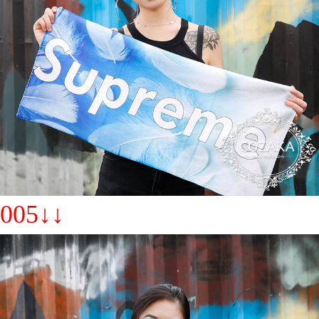
005↓↓