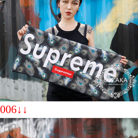
006↓↓