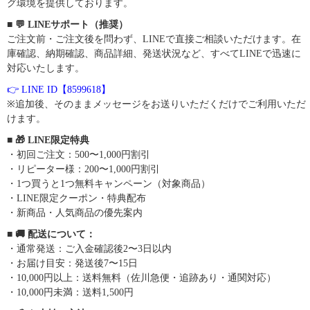
グ環境を提供しております。
■ 💬 LINEサポート（推奨）
ご注文前・ご注文後を問わず、LINEで直接ご相談いただけます。在
庫確認、納期確認、商品詳細、発送状況など、すべてLINEで迅速に
対応いたします。
👉 LINE ID【8599618】
※追加後、そのままメッセージをお送りいただくだけでご利用いただ
けます。
■ 🎁 LINE限定特典
・初回ご注文：500〜1,000円割引
・リピーター様：200〜1,000円割引
・1つ買うと1つ無料キャンペーン（対象商品）
・LINE限定クーポン・特典配布
・新商品・人気商品の優先案内
■ 🚚 配送について：
・通常発送：ご入金確認後2〜3日以内
・お届け目安：発送後7〜15日
・10,000円以上：送料無料（佐川急便・追跡あり・通関対応）
・10,000円未満：送料1,500円