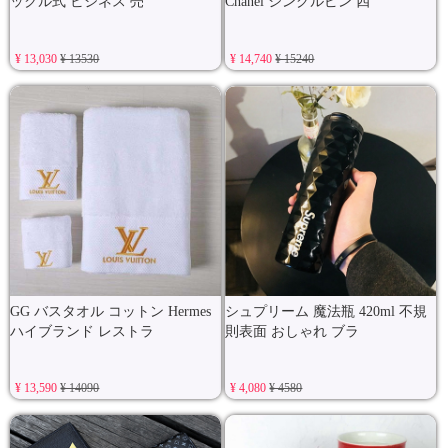
ックル式 ビジネス 売
Chanel シングルピン 四
¥ 13,030
¥ 13530
¥ 14,740
¥ 15240
GG バスタオル コットン Hermes
シュプリーム 魔法瓶 420ml 不規
ハイブランド レストラ
則表面 おしゃれ ブラ
¥ 13,590
¥ 14090
¥ 4,080
¥ 4580