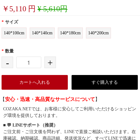
￥
5,110
円
¥ 5,610円
*
サイズ
140*100cm
140*140cm
140*180cm
140*200cm
*
数量
-
+
カートへ入れる
すぐ購入する
【
安心・迅速・高品質なサービスについて
】
COZAKA.NETでは、お客様に安心してご利用いただけるショッピン
グ環境を提供しております。
■ 💬 LINEサポート（推奨）
ご注文前・ご注文後を問わず、LINEで直接ご相談いただけます。在
庫確認、納期確認、商品詳細、発送状況など、すべてLINEで迅速に