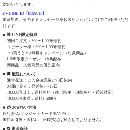
対応いたします。
👉 LINE ID【8599618】
※追加後、そのままメッセージをお送りいただくだけでご利用いただ
けます。
■ 🎁 LINE限定特典
・初回ご注文：500〜1,000円割引
・リピーター様：200〜1,000円割引
・1つ買うと1つ無料キャンペーン（対象商品）
・LINE限定クーポン・特典配布
・新商品・人気商品の優先案内
■ 🚚 配送について：
・通常発送：ご入金確認後2〜3日以内
・お届け目安：発送後7〜15日
・10,000円以上：送料無料（佐川急便・追跡あり・通関対応）
・10,000円未満：送料1,500円
■ 💳 お支払い方法
銀行振込/クレジットカード/PAYPAL
※代金引換・着払い・日時指定は対応しておりません。
■ 🔄 返金保証