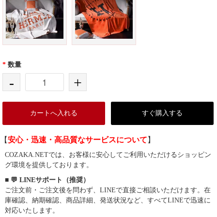
*
数量
-
+
カートへ入れる
すぐ購入する
【
安心・迅速・高品質なサービスについて
】
COZAKA.NETでは、お客様に安心してご利用いただけるショッピン
グ環境を提供しております。
■ 💬 LINEサポート（推奨）
ご注文前・ご注文後を問わず、LINEで直接ご相談いただけます。在
庫確認、納期確認、商品詳細、発送状況など、すべてLINEで迅速に
対応いたします。