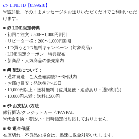
👉 LINE ID【8599618】
※追加後、そのままメッセージをお送りいただくだけでご利用いただ
けます。
■ 🎁 LINE限定特典
・初回ご注文：500〜1,000円割引
・リピーター様：200〜1,000円割引
・1つ買うと1つ無料キャンペーン（対象商品）
・LINE限定クーポン・特典配布
・新商品・人気商品の優先案内
■ 🚚 配送について：
・通常発送：ご入金確認後2〜3日以内
・お届け目安：発送後7〜15日
・10,000円以上：送料無料（佐川急便・追跡あり・通関対応）
・10,000円未満：送料1,500円
■ 💳 お支払い方法
銀行振込/クレジットカード/PAYPAL
※代金引換・着払い・日時指定は対応しておりません。
■ 🔄 返金保証
在庫切れ・不良品の場合は、迅速に返金対応いたします。