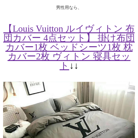
男性用
なら、
【Louis Vuitton ルイヴィトン 布
団カバー 4点セット】 掛け布団
カバー1枚 ベッドシーツ1枚 枕
カバー2枚 ヴィトン 寝具セッ
ト
↓↓