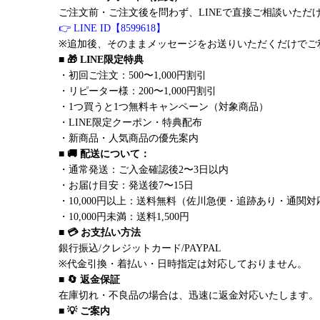
ご注文前・ご注文後を問わず、LINEで直接ご相談いただ
👉 LINE ID【8599618】
※追加後、そのままメッセージをお送りいただくだけでご
■ 🎁 LINE限定特典
・初回ご注文：500〜1,000円割引
・リピーター様：200〜1,000円割引
・1つ買うと1つ無料キャンペーン（対象商品）
・LINE限定クーポン・特典配布
・新商品・人気商品の優先案内
■ 🚚 配送について：
・通常発送：ご入金確認後2〜3日以内
・お届け目安：発送後7〜15日
・10,000円以上：送料無料（佐川急便・追跡あり・通関対
・10,000円未満：送料1,500円
■ 💳 お支払い方法
銀行振込/クレジットカード/PAYPAL
※代金引換・着払い・日時指定は対応しておりません。
■ 🔄 返金保証
在庫切れ・不良品の場合は、迅速に返金対応いたします。
■ 💡 ご案内