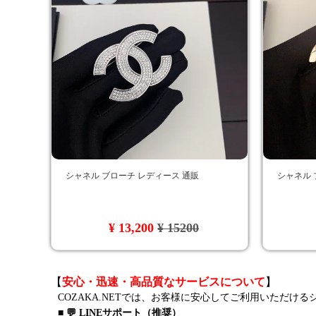
シャネル ブローチ レディース 通販
シャネル 
¥ 13,200
¥ 15200
【
安心・迅速・高品質なサービスについて
】
COZAKA.NETでは、お客様に安心してご利用いただけ
■ 💬 LINEサポート（推奨）