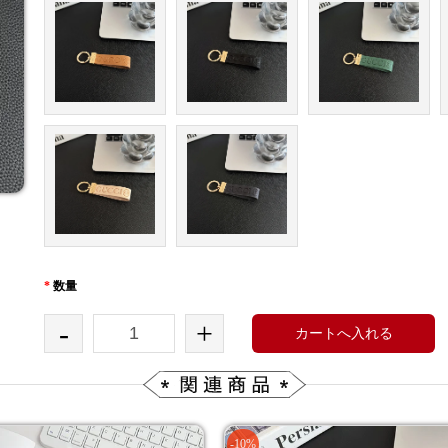
*
数量
-
+
カートへ入れる
-10%