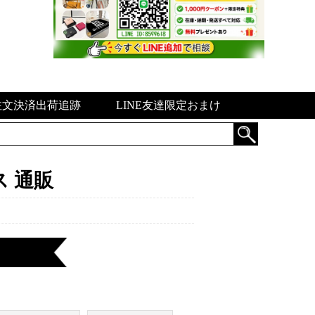
注文決済出荷追跡
LINE友達限定おまけ
ス 通販