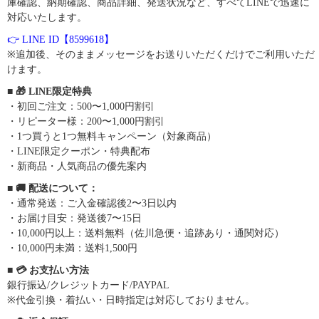
庫確認、納期確認、商品詳細、発送状況など、すべてLINEで迅速に
対応いたします。
👉 LINE ID【8599618】
※追加後、そのままメッセージをお送りいただくだけでご利用いただ
けます。
■ 🎁 LINE限定特典
・初回ご注文：500〜1,000円割引
・リピーター様：200〜1,000円割引
・1つ買うと1つ無料キャンペーン（対象商品）
・LINE限定クーポン・特典配布
・新商品・人気商品の優先案内
■ 🚚 配送について：
・通常発送：ご入金確認後2〜3日以内
・お届け目安：発送後7〜15日
・10,000円以上：送料無料（佐川急便・追跡あり・通関対応）
・10,000円未満：送料1,500円
■ 💳 お支払い方法
銀行振込/クレジットカード/PAYPAL
※代金引換・着払い・日時指定は対応しておりません。