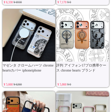
¥ 6,330
¥ 6930
¥ 7,170
¥ 0
マゼンタ クロームハーツ chrome
評判 アイフォン17プロ携帯ケー
heartsカバー iphoneiphone
ス chrome hearts ブランド
¥ 5,660
¥ 6260
¥ 5,860
¥ 0