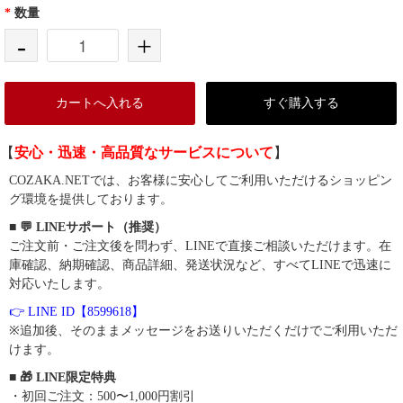
*
数量
-
+
カートへ入れる
すぐ購入する
【
安心・迅速・高品質なサービスについて
】
COZAKA.NETでは、お客様に安心してご利用いただけるショッピン
グ環境を提供しております。
■ 💬 LINEサポート（推奨）
ご注文前・ご注文後を問わず、LINEで直接ご相談いただけます。在
庫確認、納期確認、商品詳細、発送状況など、すべてLINEで迅速に
対応いたします。
👉 LINE ID【8599618】
※追加後、そのままメッセージをお送りいただくだけでご利用いただ
けます。
■ 🎁 LINE限定特典
・初回ご注文：500〜1,000円割引