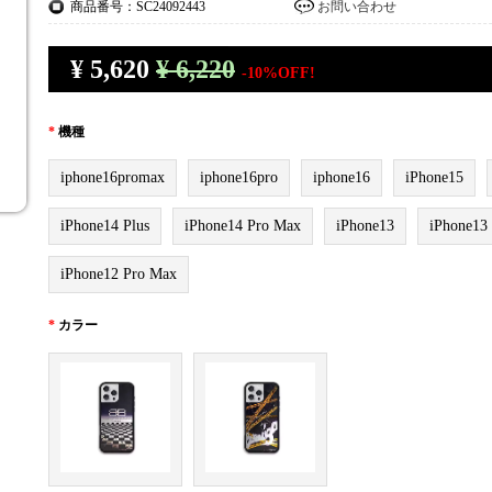
商品番号：SC24092443
お問い合わせ
¥
5,620
¥ 6,220
-10%OFF!
*
機種
iphone16promax
iphone16pro
iphone16
iPhone15
iPhone14 Plus
iPhone14 Pro Max
iPhone13
iPhone13
iPhone12 Pro Max
*
カラー