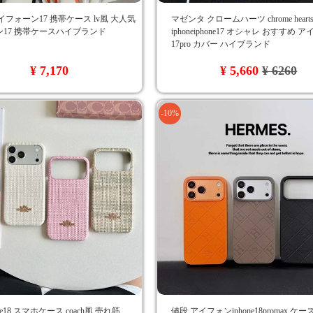
イフォーン17 携帯ケース lv風 大人気
マゼンタ クロームハーツ chrome hear
17 携帯ケースハイブランド
iphoneiphone17 オシャレ おすすめ 
17pro カバー ハイブランド
¥ 7,170
¥ 5,660
¥ 6260
-10%
ne18 スマホケース coach風 売れ筋
値段 アイフォンiphone18promax ケ