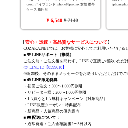
coach ハイブランド iphone18promax 女性 携帯
iphonei
ケース 楕円形
¥ 6,540
¥ 7140
【
安心・迅速・高品質なサービスについて
】
COZAKA.NETでは、お客様に安心してご利用いただけ
■ 💬 LINEサポート（推奨）
ご注文前・ご注文後を問わず、LINEで直接ご相談いただ
👉 LINE ID【8599618】
※追加後、そのままメッセージをお送りいただくだけでご
■ 🎁 LINE限定特典
・初回ご注文：500〜1,000円割引
・リピーター様：200〜1,000円割引
・1つ買うと1つ無料キャンペーン（対象商品）
・LINE限定クーポン・特典配布
・新商品・人気商品の優先案内
■ 🚚 配送について：
・通常発送：ご入金確認後2〜3日以内