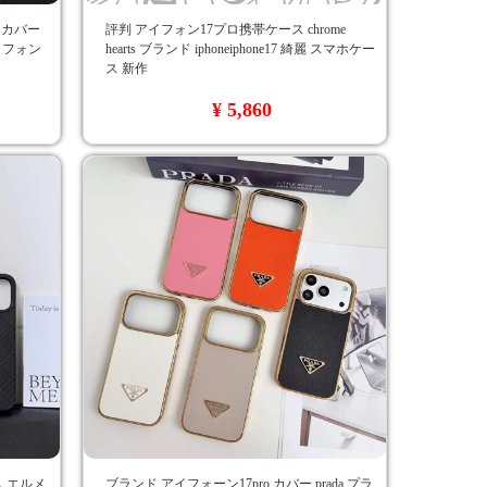
tsカバー
評判 アイフォン17プロ携帯ケース chrome
アイフォン
hearts ブランド iphoneiphone17 綺麗 スマホケー
ス 新作
¥ 5,860
ース エルメ
ブランド アイフォーン17pro カバー prada プラ