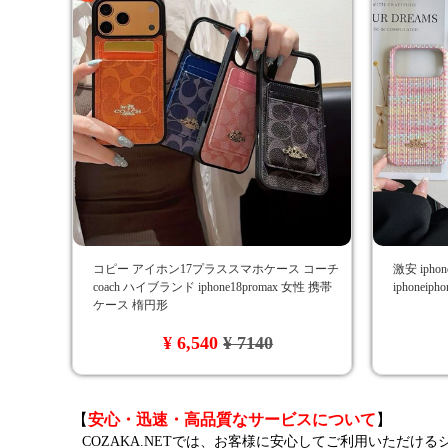
コピー アイホン17プラススマホケース コーチ
激安 ipho
coach ハイブランド iphone18promax 女性 携帯
iphonei
ケース 楕円形
¥ 6,540
¥ 7140
【
安心・迅速・高品質なサービスについて
】
COZAKA.NETでは、お客様に安心してご利用いただけ