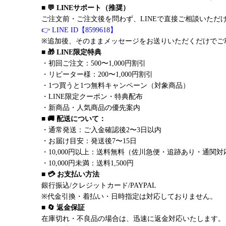
■ 💬 LINEサポート（推奨）
ご注文前・ご注文後を問わず、LINEで直接ご相談いただ
👉 LINE ID【8599618】
※追加後、そのままメッセージをお送りいただくだけでご
■ 🎁 LINE限定特典
・初回ご注文：500〜1,000円割引
・リピーター様：200〜1,000円割引
・1つ買うと1つ無料キャンペーン（対象商品）
・LINE限定クーポン・特典配布
・新商品・人気商品の優先案内
■ 🚚 配送について：
・通常発送：ご入金確認後2〜3日以内
・お届け目安：発送後7〜15日
・10,000円以上：送料無料（佐川急便・追跡あり・通関対
・10,000円未満：送料1,500円
■ 💳 お支払い方法
銀行振込/クレジットカード/PAYPAL
※代金引換・着払い・日時指定は対応しておりません。
■ 🔄 返金保証
在庫切れ・不良品の場合は、迅速に返金対応いたします。