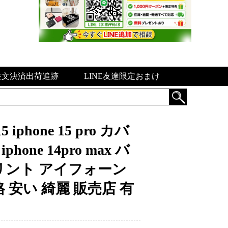
注文決済出荷追跡
LINE友達限定おまけ
phone 15 pro カバ
hone 14pro max バ
リント アイフォーン
 安い 綺麗 販売店 有