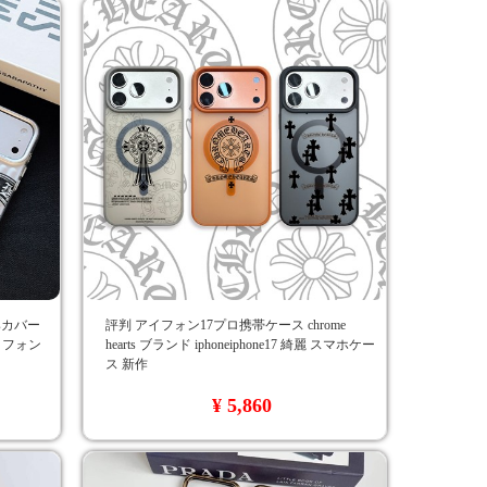
tsカバー
評判 アイフォン17プロ携帯ケース chrome
アイフォン
hearts ブランド iphoneiphone17 綺麗 スマホケー
ス 新作
¥ 5,860