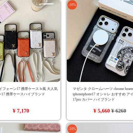
-10%
イフォーン17 携帯ケース lv風 大人気
マゼンタ クロームハーツ chrome hear
17 携帯ケースハイブランド
iphoneiphone17 オシャレ おすすめ 
17pro カバー ハイブランド
¥ 7,170
¥ 5,660
¥ 6260
-10%