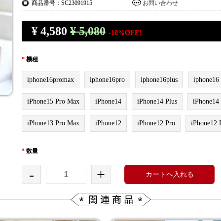
商品番号：SC23091915
お問い合わせ
¥
4,580
¥ 5,080
-10%OFF!
*
機種
iphone16promax
iphone16pro
iphone16plus
iphone16
iPhone15 Pro Max
iPhone14
iPhone14 Plus
iPhone14
iPhone13 Pro Max
iPhone12
iPhone12 Pro
iPhone12 
*
数量
-
+
カートへ入れる