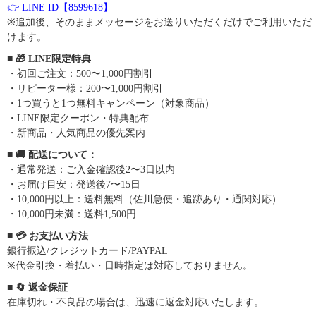
👉 LINE ID【8599618】
※追加後、そのままメッセージをお送りいただくだけでご利用いただ
けます。
■ 🎁 LINE限定特典
・初回ご注文：500〜1,000円割引
・リピーター様：200〜1,000円割引
・1つ買うと1つ無料キャンペーン（対象商品）
・LINE限定クーポン・特典配布
・新商品・人気商品の優先案内
■ 🚚 配送について：
・通常発送：ご入金確認後2〜3日以内
・お届け目安：発送後7〜15日
・10,000円以上：送料無料（佐川急便・追跡あり・通関対応）
・10,000円未満：送料1,500円
■ 💳 お支払い方法
銀行振込/クレジットカード/PAYPAL
※代金引換・着払い・日時指定は対応しておりません。
■ 🔄 返金保証
在庫切れ・不良品の場合は、迅速に返金対応いたします。