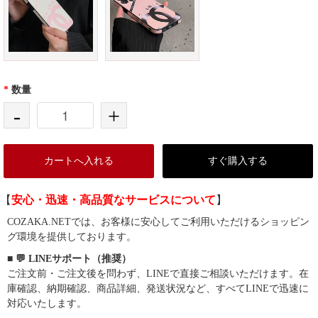
*
数量
-
+
カートへ入れる
すぐ購入する
【
安心・迅速・高品質なサービスについて
】
COZAKA.NETでは、お客様に安心してご利用いただけるショッピン
グ環境を提供しております。
■ 💬 LINEサポート（推奨）
ご注文前・ご注文後を問わず、LINEで直接ご相談いただけます。在
庫確認、納期確認、商品詳細、発送状況など、すべてLINEで迅速に
対応いたします。