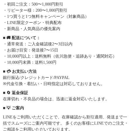
・初回ご注文：500〜1,000円割引
・リピーター様：200〜1,000円割引
・1つ買うと1つ無料キャンペーン（対象商品）
・LINE限定クーポン・特典配布
・新商品・人気商品の優先案内
■ 🚚 配送について：
・通常発送：ご入金確認後2〜3日以内
・お届け目安：発送後7〜15日
・10,000円以上：送料無料（佐川急便・追跡あり・通関対応）
・10,000円未満：送料1,500円
■ 💳 お支払い方法
銀行振込/クレジットカード/PAYPAL
※代金引換・着払い・日時指定は対応しておりません。
■ 🔄 返金保証
在庫切れ・不良品の場合は、迅速に返金対応いたします。
■ 💡 ご案内
LINEをご利用いただくことで、在庫確認から割引適用、発送まで一
括でスムーズにご案内可能です。 多くのお客様にLINEでのご注文・
ご相談をご利用いただいております。