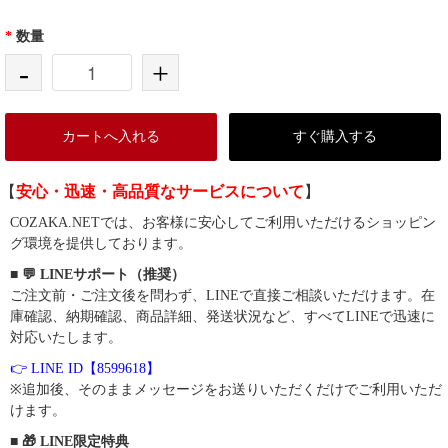
*
数量
-
+
カートへ入れる
すぐ購入する
【
安心・迅速・高品質なサービスについて
】
COZAKA.NETでは、お客様に安心してご利用いただけるショッピン
グ環境を提供しております。
■ 💬 LINEサポート（推奨）
ご注文前・ご注文後を問わず、LINEで直接ご相談いただけます。在
庫確認、納期確認、商品詳細、発送状況など、すべてLINEで迅速に
対応いたします。
👉 LINE ID【8599618】
※追加後、そのままメッセージをお送りいただくだけでご利用いただ
けます。
■ 🎁 LINE限定特典