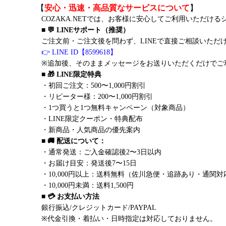
【
安心・迅速・高品質なサービスについて
】
COZAKA.NETでは、お客様に安心してご利用いただけ
■ 💬 LINEサポート（推奨）
ご注文前・ご注文後を問わず、LINEで直接ご相談いただ
👉 LINE ID【8599618】
※追加後、そのままメッセージをお送りいただくだけでご
■ 🎁 LINE限定特典
・初回ご注文：500〜1,000円割引
・リピーター様：200〜1,000円割引
・1つ買うと1つ無料キャンペーン（対象商品）
・LINE限定クーポン・特典配布
・新商品・人気商品の優先案内
■ 🚚 配送について：
・通常発送：ご入金確認後2〜3日以内
・お届け目安：発送後7〜15日
・10,000円以上：送料無料（佐川急便・追跡あり・通関対
・10,000円未満：送料1,500円
■ 💳 お支払い方法
銀行振込/クレジットカード/PAYPAL
※代金引換・着払い・日時指定は対応しておりません。