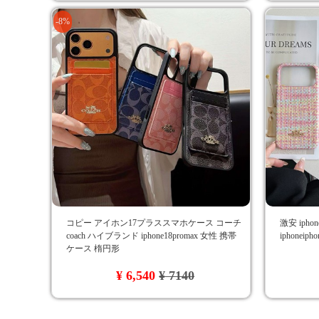
-8%
コピー アイホン17プラススマホケース コーチ
激安 ipho
coach ハイブランド iphone18promax 女性 携帯
iphonei
ケース 楕円形
¥ 6,540
¥ 7140