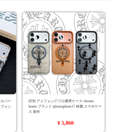
tsカバー
評判 アイフォン17プロ携帯ケース chrome
アイフォン
hearts ブランド iphoneiphone17 綺麗 スマホケー
ス 新作
¥ 5,860