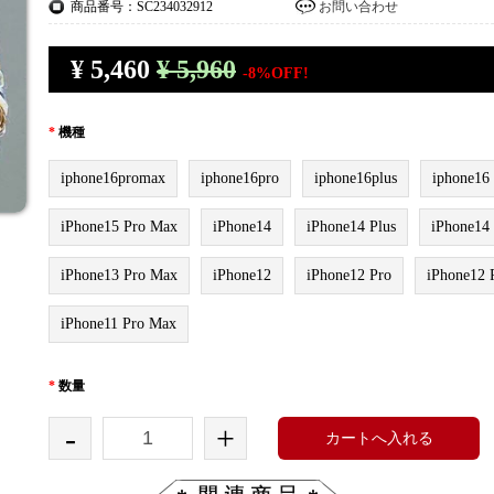
商品番号：SC234032912
お問い合わせ
¥
5,460
¥ 5,960
-8%OFF!
*
機種
iphone16promax
iphone16pro
iphone16plus
iphone16
iPhone15 Pro Max
iPhone14
iPhone14 Plus
iPhone14
iPhone13 Pro Max
iPhone12
iPhone12 Pro
iPhone12 
iPhone11 Pro Max
*
数量
-
+
カートへ入れる