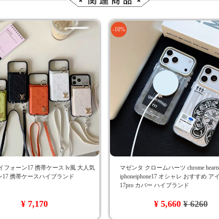
-10%
イフォーン17 携帯ケース lv風 大人気
マゼンタ クロームハーツ chrome hear
17 携帯ケースハイブランド
iphoneiphone17 オシャレ おすすめ 
17pro カバー ハイブランド
¥ 7,170
¥ 5,660
¥ 6260