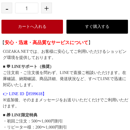
-
+
カートへ入れる
すぐ購入する
【
安心・迅速・高品質なサービスについて
】
COZAKA.NETでは、お客様に安心してご利用いただけるショッピン
グ環境を提供しております。
■ 💬 LINEサポート（推奨）
ご注文前・ご注文後を問わず、LINEで直接ご相談いただけます。在
庫確認、納期確認、商品詳細、発送状況など、すべてLINEで迅速に
対応いたします。
👉 LINE ID【8599618】
※追加後、そのままメッセージをお送りいただくだけでご利用いただ
けます。
■ 🎁 LINE限定特典
・初回ご注文：500〜1,000円割引
・リピーター様：200〜1,000円割引