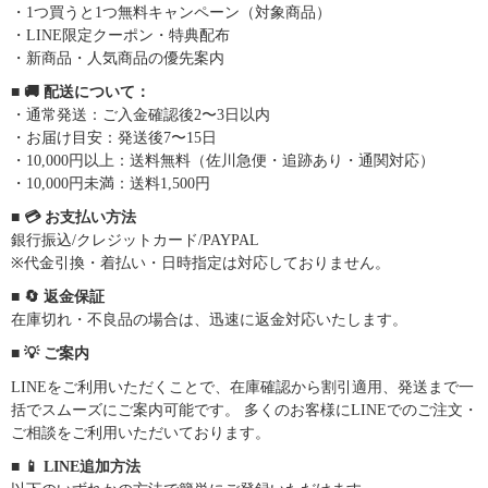
・1つ買うと1つ無料キャンペーン（対象商品）
・LINE限定クーポン・特典配布
・新商品・人気商品の優先案内
■ 🚚 配送について：
・通常発送：ご入金確認後2〜3日以内
・お届け目安：発送後7〜15日
・10,000円以上：送料無料（佐川急便・追跡あり・通関対応）
・10,000円未満：送料1,500円
■ 💳 お支払い方法
銀行振込/クレジットカード/PAYPAL
※代金引換・着払い・日時指定は対応しておりません。
■ 🔄 返金保証
在庫切れ・不良品の場合は、迅速に返金対応いたします。
■ 💡 ご案内
LINEをご利用いただくことで、在庫確認から割引適用、発送まで一
括でスムーズにご案内可能です。 多くのお客様にLINEでのご注文・
ご相談をご利用いただいております。
■ 📱 LINE追加方法