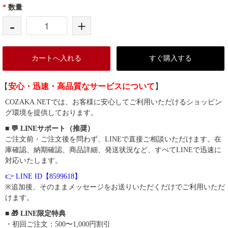
*
数量
-
+
カートへ入れる
すぐ購入する
【
安心・迅速・高品質なサービスについて
】
COZAKA.NETでは、お客様に安心してご利用いただけるショッピン
グ環境を提供しております。
■ 💬 LINEサポート（推奨）
ご注文前・ご注文後を問わず、LINEで直接ご相談いただけます。在
庫確認、納期確認、商品詳細、発送状況など、すべてLINEで迅速に
対応いたします。
👉 LINE ID【8599618】
※追加後、そのままメッセージをお送りいただくだけでご利用いただ
けます。
■ 🎁 LINE限定特典
・初回ご注文：500〜1,000円割引