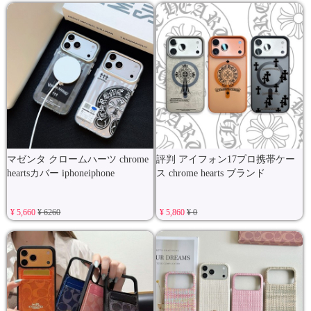
マゼンタ クロームハーツ chrome
評判 アイフォン17プロ携帯ケー
heartsカバー iphoneiphone
ス chrome hearts ブランド
¥ 5,660
¥ 6260
¥ 5,860
¥ 0