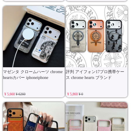
マゼンタ クロームハーツ chrome
評判 アイフォン17プロ携帯ケー
heartsカバー iphoneiphone
ス chrome hearts ブランド
¥ 5,660
¥ 6260
¥ 5,860
¥ 0