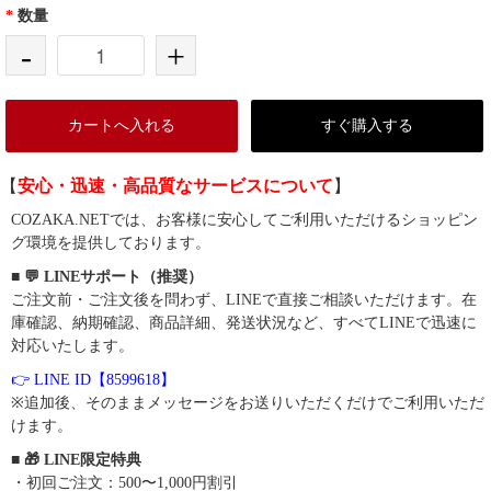
*
数量
-
+
カートへ入れる
すぐ購入する
【
安心・迅速・高品質なサービスについて
】
COZAKA.NETでは、お客様に安心してご利用いただけるショッピン
グ環境を提供しております。
■ 💬 LINEサポート（推奨）
ご注文前・ご注文後を問わず、LINEで直接ご相談いただけます。在
庫確認、納期確認、商品詳細、発送状況など、すべてLINEで迅速に
対応いたします。
👉 LINE ID【8599618】
※追加後、そのままメッセージをお送りいただくだけでご利用いただ
けます。
■ 🎁 LINE限定特典
・初回ご注文：500〜1,000円割引