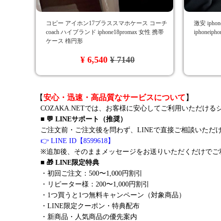
コピー アイホン17プラススマホケース コーチ
激安 ipho
coach ハイブランド iphone18promax 女性 携帯
iphonei
ケース 楕円形
¥ 6,540
¥ 7140
【
安心・迅速・高品質なサービスについて
】
COZAKA.NETでは、お客様に安心してご利用いただけ
■ 💬 LINEサポート（推奨）
ご注文前・ご注文後を問わず、LINEで直接ご相談いただ
👉 LINE ID【8599618】
※追加後、そのままメッセージをお送りいただくだけでご
■ 🎁 LINE限定特典
・初回ご注文：500〜1,000円割引
・リピーター様：200〜1,000円割引
・1つ買うと1つ無料キャンペーン（対象商品）
・LINE限定クーポン・特典配布
・新商品・人気商品の優先案内