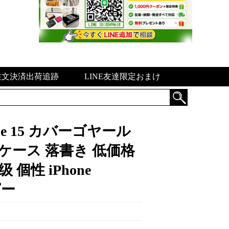
注文決済出荷追跡
LINE友達限定おまけ
one 15 カバーゴヤール
ロ ケース 落書き 低価格
级 個性 iPhone
ピー