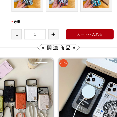
*
数量
-
+
カートへ入れる
-10%