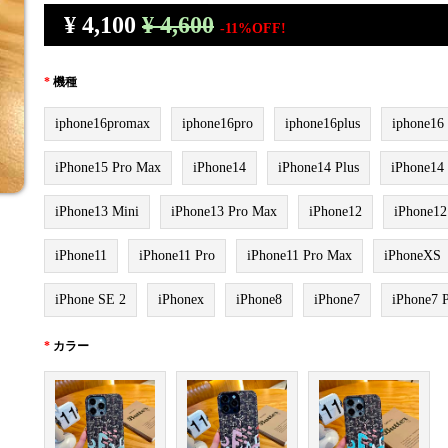
¥
4,100
¥ 4,600
-11%OFF!
*
機種
iphone16promax
iphone16pro
iphone16plus
iphone16
iPhone15 Pro Max
iPhone14
iPhone14 Plus
iPhone14
iPhone13 Mini
iPhone13 Pro Max
iPhone12
iPhone12
iPhone11
iPhone11 Pro
iPhone11 Pro Max
iPhoneXS
iPhone SE 2
iPhonex
iPhone8
iPhone7
iPhone7 P
*
カラー